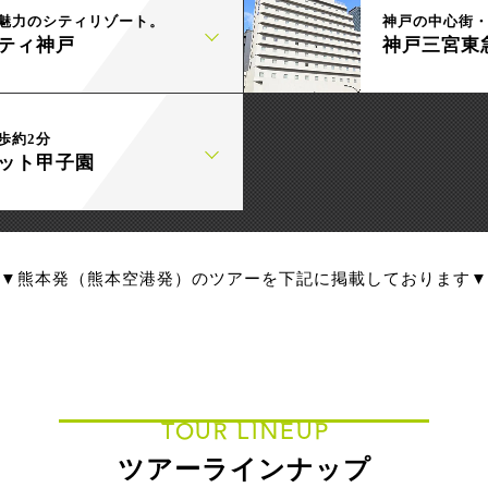
魅力のシティリゾート。
神戸の中心街
ティ神戸
神戸三宮東
歩約2分
ット甲子園
▼熊本発（熊本空港発）のツアーを下記に掲載しております▼
TOUR LINEUP
ツアーラインナップ