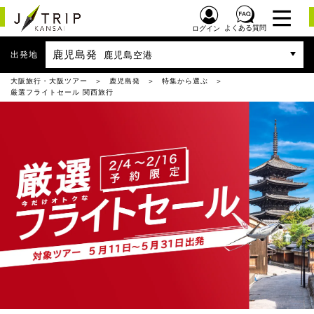
よくある質問
ログイン
鹿児島発
出発地
鹿児島空港
大阪旅行・大阪ツアー
鹿児島発
特集から選ぶ
厳選フライトセール 関西旅行