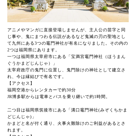
アニメやマンガに直接登場しませんが、主人公の苗字と同
じ事や、鬼にまつわる伝説があるなど鬼滅の刃の聖地とし
て九州にある3つの竈門神社が有名になりました。その内の
2つは福岡県にあります。
一つは福岡県太宰府市にある「宝満宮竈門神社（ほうまん
ぐうかまどじんじゃ）」
太宰府政庁の鬼門に位置し、鬼門除けの神社として建立さ
れ、今は縁結びで有名です。
【アクセス】
福岡空港からレンタカーで約30分
JR博多駅からは電車とバスを乗り継いで約1時間。
二つ目は福岡県筑後市にある「溝口竈門神社(みぞくちかま
どじんじゃ)」
かまどと名が付く通り、火事火難除けのご利益があるとさ
れます。