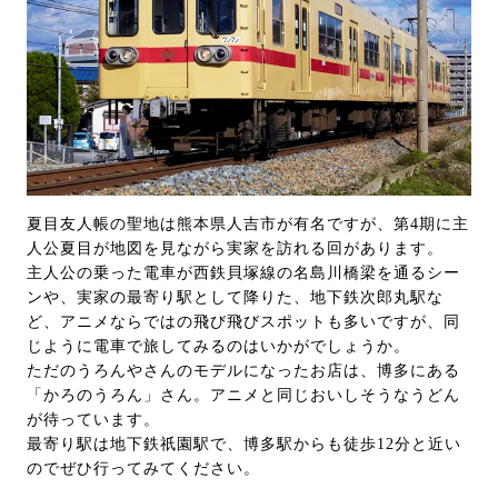
夏目友人帳の聖地は熊本県人吉市が有名ですが、第4期に主
人公夏目が地図を見ながら実家を訪れる回があります。
主人公の乗った電車が西鉄貝塚線の名島川橋梁を通るシー
ンや、実家の最寄り駅として降りた、地下鉄次郎丸駅な
ど、アニメならではの飛び飛びスポットも多いですが、同
じように電車で旅してみるのはいかがでしょうか。
ただのうろんやさんのモデルになったお店は、博多にある
「かろのうろん」さん。アニメと同じおいしそうなうどん
が待っています。
最寄り駅は地下鉄祇園駅で、博多駅からも徒歩12分と近い
のでぜひ行ってみてください。