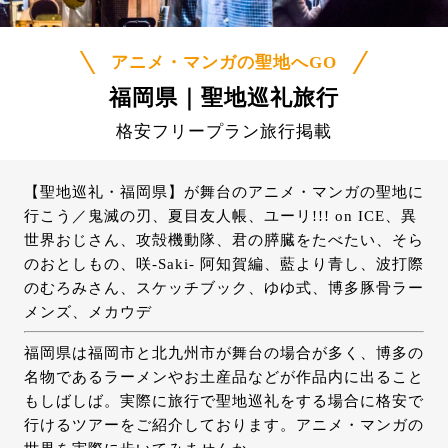
アニメ・マンガの聖地へGO
福岡県｜聖地巡礼旅行
格安フリープラン旅行掲載
【聖地巡礼・福岡県】が舞台のアニメ・マンガの聖地に
行こう／鬼滅の刃、夏目友人帳、ユーリ!!! on ICE、異
世界おじさん、
攻殻機動隊
、君の膵臓をたべたい、そら
のおとしもの、咲-Saki- 阿知賀編、藍より青し、波打際
のむろみさん、スケッチブック、ゆゆ式、博多豚骨ラー
メンズ、メカウデ
福岡県は福岡市と北九州市が舞台の場合が多く、博多の
名物であるラーメンやお土産品などが作品内に出ること
もしばしば。実際に旅行で聖地巡礼をする場合に格安で
行けるツアーをご紹介しております。アニメ・マンガの