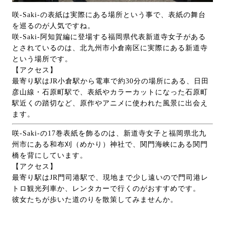
咲-Saki-の表紙は実際にある場所という事で、表紙の舞台
を巡るのが人気ですね。
咲-Saki-阿知賀編に登場する福岡県代表新道寺女子がある
とされているのは、北九州市小倉南区に実際にある新道寺
という場所です。
【アクセス】
最寄り駅はJR小倉駅から電車で約30分の場所にある、日田
彦山線・石原町駅で、表紙やカラーカットになった石原町
駅近くの踏切など、原作やアニメに使われた風景に出会え
ます。
咲-Saki-の17巻表紙を飾るのは、新道寺女子と福岡県北九
州市にある和布刈（めかり）神社で、関門海峡にある関門
橋を背にしています。
【アクセス】
最寄り駅はJR門司港駅で、現地まで少し遠いので門司港レ
トロ観光列車か、レンタカーで行くのがおすすめです。
彼女たちが歩いた道のりを散策してみませんか。