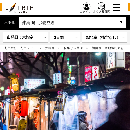
よくある質問
ログイン
沖縄発
出発地
那覇空港
出発日：未指定
3日間
2名1室（指定なし）
九州旅行・九州ツアー
沖縄発
特集から選ぶ
福岡県｜聖地巡礼旅行