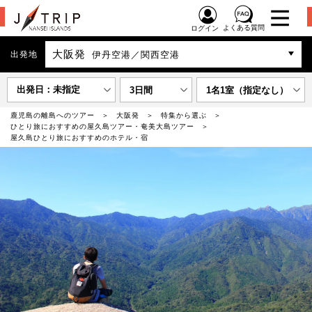
よくある質問
ログイン
大阪発
出発地
伊丹空港／関西空港
出発日：未指定
3日間
1名1室（指定なし）
鹿児島の離島へのツアー
大阪発
特集から選ぶ
ひとり旅におすすめの屋久島ツアー・奄美大島ツアー
屋久島ひとり旅におすすめのホテル・宿