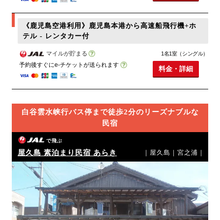
《鹿児島空港利用》鹿児島本港から高速船飛行機+ホ
テル - レンタカー付
マイルが貯まる
1名1室（シングル）
予約後すぐにe-チケットが送られます
料金・詳細
白谷雲水峡行バス停まで徒歩2分のリーズナブルな
民宿
で飛ぶ
屋久島 素泊まり民宿 あらき
｜屋久島｜宮之浦｜