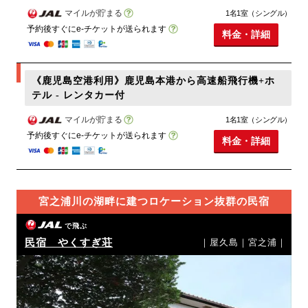
マイルが貯まる
1名1室（シングル）
予約後すぐにe-チケットが送られます
料金・詳細
《鹿児島空港利用》鹿児島本港から高速船飛行機+ホ
テル - レンタカー付
マイルが貯まる
1名1室（シングル）
予約後すぐにe-チケットが送られます
料金・詳細
宮之浦川の湖畔に建つロケーション抜群の民宿
で飛ぶ
民宿 やくすぎ荘
｜屋久島｜宮之浦｜