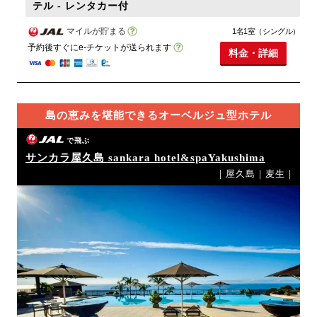
テル - レンタカー付
マイルが貯まる
1名1室（シングル）
予約後すぐにe-チケットが送られます
料金・詳細
島の恵みを堪能できるオーベルジュ型ホテル
で飛ぶ
サンカラ屋久島 sankara hotel&spaYakushima
｜屋久島｜麦生｜