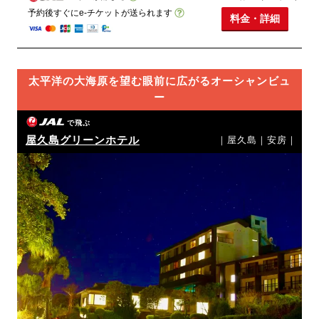
予約後すぐにe-チケットが送られます
料金・詳細
太平洋の大海原を望む眼前に広がるオーシャンビュ
ー
で飛ぶ
屋久島グリーンホテル
｜屋久島｜安房｜