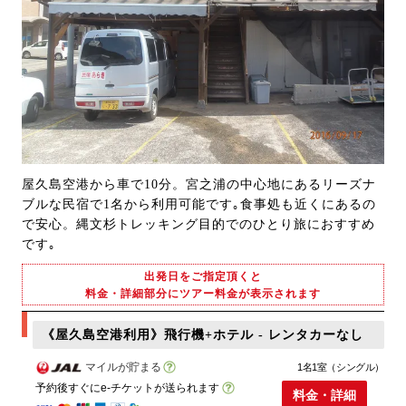
屋久島空港から車で10分。宮之浦の中心地にあるリーズナ
ブルな民宿で1名から利用可能です｡食事処も近くにあるの
で安心。縄文杉トレッキング目的でのひとり旅におすすめ
です｡
出発日をご指定頂くと
料金・詳細部分にツアー料金が表示されます
《屋久島空港利用》飛行機+ホテル - レンタカーなし
マイルが貯まる
1名1室（シングル）
予約後すぐにe-チケットが送られます
料金・詳細