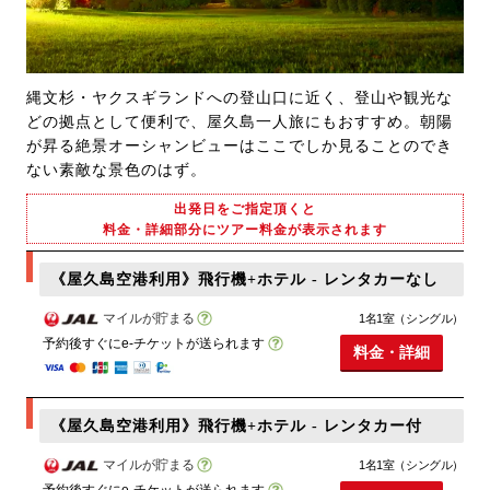
縄文杉・ヤクスギランドへの登山口に近く、登山や観光な
どの拠点として便利で、屋久島一人旅にもおすすめ。朝陽
が昇る絶景オーシャンビューはここでしか見ることのでき
ない素敵な景色のはず。
出発日をご指定頂くと
料金・詳細部分にツアー料金が表示されます
《屋久島空港利用》飛行機+ホテル - レンタカーなし
マイルが貯まる
1名1室（シングル）
予約後すぐにe-チケットが送られます
料金・詳細
《屋久島空港利用》飛行機+ホテル - レンタカー付
マイルが貯まる
1名1室（シングル）
予約後すぐにe-チケットが送られます