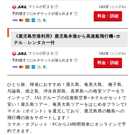
マイルが貯まる
1名1室（シングル）
予約後すぐにe-チケットが送られます
料金・詳細
《鹿児島空港利用》鹿児島本港から高速船飛行機+ホ
テル - レンタカー付
マイルが貯まる
1名1室（シングル）
予約後すぐにe-チケットが送られます
料金・詳細
ひとり旅、帰省におすすめ！屋久島、奄美大島、 種子島、
与論島、徳之島、沖永良部島、喜界島への格安ツアーをラ
インナップ。JALグループの往復航空券+ホテルがセットで
安い！屋久島ツアー、奄美大島ツアーをはじめ全プランでJ
マイル（ポイント）を還元しており、鹿児島県の離島への
飛行機の旅をサポートします！
スマホ・タブレット・PCから24時間簡単にオンラインで予
約できます。