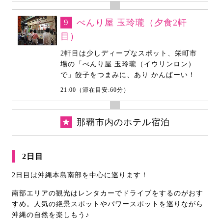
9
べんり屋 玉玲瓏（夕食2軒
目）
2軒目は少しディープなスポット、栄町市
場の「べんり屋 玉玲瓏（イウリンロン）
で」餃子をつまみに、あり かんぱーい！
21:00（滞在目安:60分）
★
那覇市内のホテル宿泊
2日目
2日目は沖縄本島南部を中心に巡ります！
南部エリアの観光はレンタカーでドライブをするのがおす
すめ。人気の絶景スポットやパワースポットを巡りながら
沖縄の自然を楽しもう♪