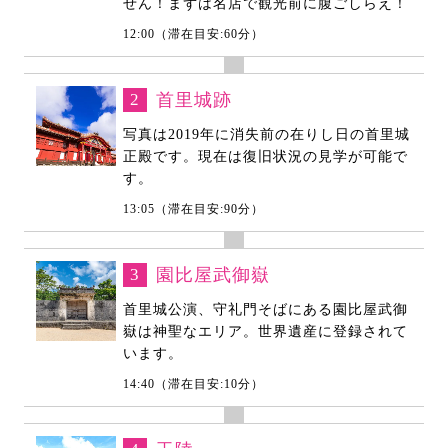
せん！まずは名店で観光前に腹ごしらえ！
12:00（滞在目安:60分）
2
首里城跡
写真は2019年に消失前の在りし日の首里城
正殿です。現在は復旧状況の見学が可能で
す。
13:05（滞在目安:90分）
3
園比屋武御嶽
首里城公演、守礼門そばにある園比屋武御
嶽は神聖なエリア。世界遺産に登録されて
います。
14:40（滞在目安:10分）