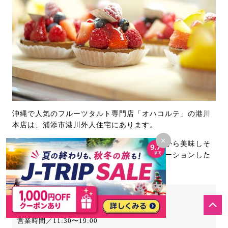
沖縄で人気のフルーツタルト専門店「オハコルテ」の港川
本店は、浦添市港川外人住宅にあります。
×
イートインスペースがあるのでショーケースから美味しそ
うなタルトを選んで注文。外人住宅をリノベーションした
店内はおしゃれでくつろげます♪
住所／沖縄県浦添市港川2丁目17-1 #18
マップコード／33 341 001*44
営業時間／11:30〜19:00