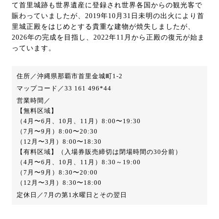
て首里城跡も世界遺産に登録され世界各国からの観光客で
賑わっていましたが、2019年10月31日未明の出火により首
里城正殿をはじめとする貴重な建物が焼失しましたが、
2026年の完成を目指し、2022年11月から正殿の復元が始ま
っています。
住所／沖縄県那覇市首里金城町1-2
マップコード／33 161 496*44
営業時間／
【無料区域】
（4月〜6月、10月、11月）8:00〜19:30
（7月〜9月）8:00〜20:30
（12月〜3月）8:00〜18:30
【有料区域】（入場券販売締切は閉場時間の30分前）
（4月〜6月、10月、11月）8:30～19:00
（7月〜9月）8:30〜20:00
（12月〜3月）8:30〜18:00
定休日／7月の第1水曜日とその翌日