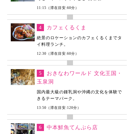
11:15（滞在目安:60分）
4
カフェくるくま
絶景のロケーションのカフェくるくまでタ
イ料理ランチ。
12:30（滞在目安:60分）
5
おきなわワールド 文化王国・
玉泉洞
国内最大級の鍾乳洞や沖縄の文化を体験で
きるテーマパーク。
13:50（滞在目安:120分）
6
中本鮮魚てんぷら店