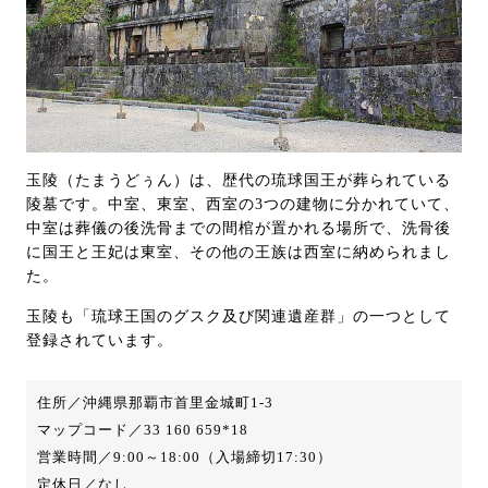
玉陵（たまうどぅん）は、歴代の琉球国王が葬られている
陵墓です。中室、東室、西室の3つの建物に分かれていて、
中室は葬儀の後洗骨までの間棺が置かれる場所で、洗骨後
に国王と王妃は東室、その他の王族は西室に納められまし
た。
玉陵も「琉球王国のグスク及び関連遺産群」の一つとして
登録されています。
住所／沖縄県那覇市首里金城町1-3
マップコード／33 160 659*18
営業時間／9:00～18:00（入場締切17:30）
定休日／なし