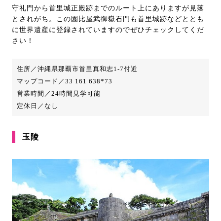
守礼門から首里城正殿跡までのルート上にありますが見落
とされがち。この園比屋武御嶽石門も首里城跡などととも
に世界遺産に登録されていますのでぜひチェックしてくだ
さい！
住所／沖縄県那覇市首里真和志1-7付近
マップコード／33 161 638*73
営業時間／24時間見学可能
定休日／なし
玉陵