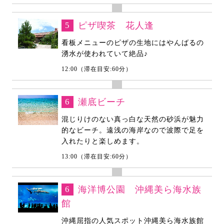
5
ピザ喫茶 花人逢
看板メニューのピザの生地にはやんばるの
湧水が使われていて絶品♪
12:00（滞在目安:60分）
6
瀬底ビーチ
混じりけのない真っ白な天然の砂浜が魅力
的なビーチ。遠浅の海岸なので波際で足を
入れたりと楽しめます。
13:00（滞在目安:60分）
6
海洋博公園 沖縄美ら海水族
館
沖縄屈指の人気スポット沖縄美ら海水族館