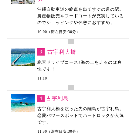
沖縄自動車道の終点を出てすぐの道の駅。
農産物販売やフードコートが充実している
のでショッピングや休憩におすすめ。
10:00（滞在目安:30分）
3
古宇利大橋
絶景ドライブコース♪海の上を走るのは爽
快です！
11:10
4
古宇利島
古宇利大橋を渡った先の離島が古宇利島。
恋愛パワースポットでハートロックが人気
です。
11:30（滞在目安:30分）