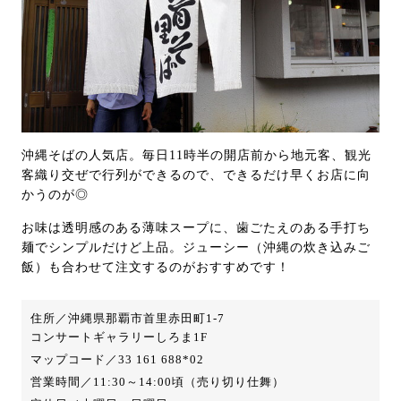
沖縄そばの人気店。毎日11時半の開店前から地元客、観光
客織り交ぜで行列ができるので、できるだけ早くお店に向
かうのが◎
お味は透明感のある薄味スープに、歯ごたえのある手打ち
麺でシンプルだけど上品。ジューシー（沖縄の炊き込みご
飯）も合わせて注文するのがおすすめです！
住所／沖縄県那覇市首里赤田町1-7
コンサートギャラリーしろま1F
マップコード／33 161 688*02
営業時間／11:30～14:00頃（売り切り仕舞）