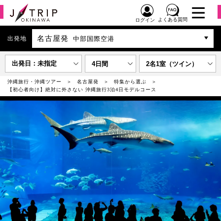
よくある質問
ログイン
名古屋発
出発地
中部国際空港
出発日：未指定
4日間
2名1室（ツイン）
沖縄旅行・沖縄ツアー
名古屋発
特集から選ぶ
【初心者向け】絶対に外さない 沖縄旅行3泊4日モデルコース