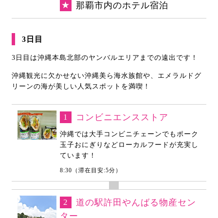
★
那覇市内のホテル宿泊
3日目
3日目は沖縄本島北部のヤンバルエリアまでの遠出です！
沖縄観光に欠かせない沖縄美ら海水族館や、エメラルドグ
リーンの海が美しい人気スポットを満喫！
1
コンビニエンスストア
沖縄では大手コンビニチェーンでもポーク
玉子おにぎりなどローカルフードが充実し
ています！
8:30（滞在目安:5分）
2
道の駅許田やんばる物産セン
ター