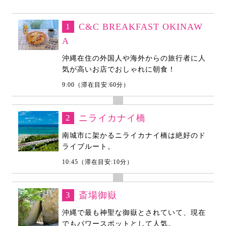
1
C&C BREAKFAST OKINAW
A
沖縄在住の外国人や海外からの旅行者に人
気が高いお店でおしゃれに朝食！
9:00（滞在目安:60分）
2
ニライカナイ橋
南城市に架かるニライカナイ橋は絶好のド
ライブルート。
10:45（滞在目安:10分）
3
斎場御嶽
沖縄で最も神聖な御嶽とされていて、現在
でもパワースポットとして人気。