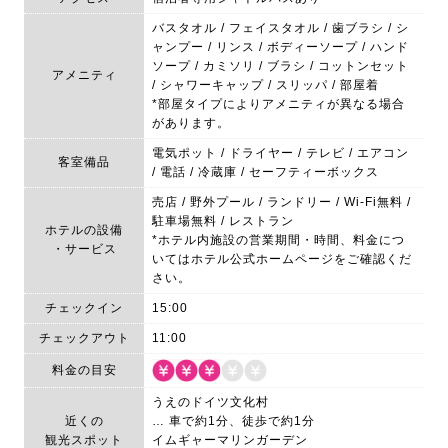
バスタオル / フェイスタオル / 歯ブラシ / シ
ャンプー / リンス / ボディーソープ / ハンド
ソープ / カミソリ / ブラシ / コットンセット
アメニティ
/ シャワーキャップ / スリッパ / 部屋着
*部屋タイプによりアメニティが異なる場合
があります。
電気ポット / ドライヤー / テレビ / エアコン
客室備品
/ 電話 / 冷蔵庫 / セーフティーボックス
売店 / 野外プール / ランドリー / Wi-Fi無料 /
駐車場無料 / レストラン
ホテルの設備
*ホテル内施設の営業期間・時間、料金につ
・サービス
いてはホテル公式ホームページをご確認くだ
さい。
チェックイン
15:00
チェックアウト
11:00
料金の目安
うえのドイツ文化村
近くの
… 車で約1分、徒歩で約1分
観光スポット
イムギャーマリンガーデン