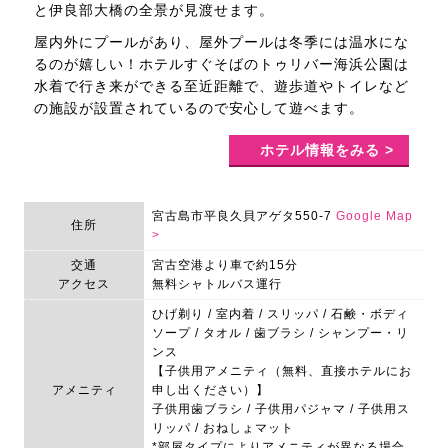
と伊良部大橋の全景が見渡せます。
屋内外にプールがあり、屋外プールは冬季には温水にな
るのが嬉しい！ホテルすぐそばのトゥリバー海浜公園は
水着で行き来ができる至近距離で、遊歩道やトイレなど
の施設が設置されているので安心して遊べます。
ホテル情報をみる >
宮古島市平良久貝アゲタ550-7
Google Map
住所
>
交通
宮古空港より車で約15分
アクセス
無料シャトルバス運行
ひげ剃り / 室内着 / スリッパ / 石鹸・ボディ
ソープ / タオル / 歯ブラシ / シャンプー・リ
ンス
【子供用アメニティ（無料、直接ホテルにお
アメニティ
申し出ください）】
子供用歯ブラシ / 子供用パジャマ / 子供用ス
リッパ / おねしょマット
*部屋タイプによりアメニティが異なる場合