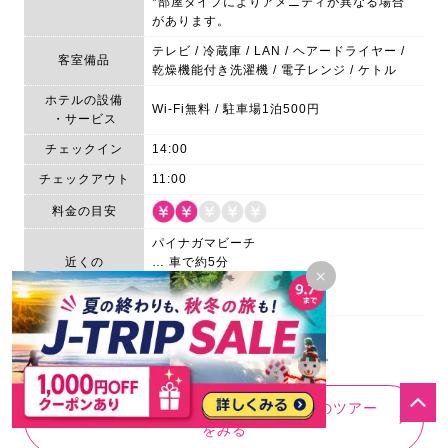
*部屋タイプによりアメニティが異なる場合
があります。
テレビ / 冷蔵庫 / LAN / ヘアードライヤー /
客室備品
乾燥機能付き洗濯機 / 電子レンジ / ケトル
ホテルの設備
Wi-Fi無料 / 駐車場1泊500円
・サービス
チェックイン
14:00
チェックアウト
11:00
料金の目安
パイナガマビーチ
近くの
… 車で約5分
×
観光スポット
島の駅みやこ
… 車で約5分
2025年2月時点の情報です。
最新情報はホテル公式ウェブサイト等でご確認ください。
ホテルピースリーイン宮古島NEXUSのツアー
をみる