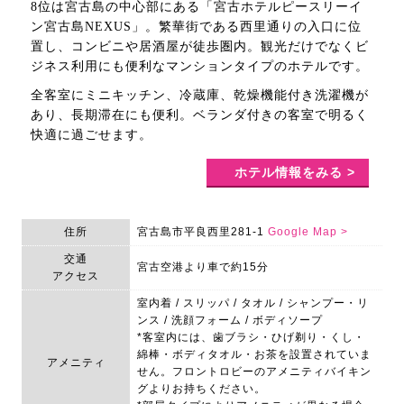
8位は宮古島の中心部にある「宮古ホテルピースリーイ
ン宮古島NEXUS」。繁華街である西里通りの入口に位
置し、コンビニや居酒屋が徒歩圏内。観光だけでなくビ
ジネス利用にも便利なマンションタイプのホテルです。
全客室にミニキッチン、冷蔵庫、乾燥機能付き洗濯機が
あり、長期滞在にも便利。ベランダ付きの客室で明るく
快適に過ごせます。
ホテル情報をみる >
住所
宮古島市平良西里281-1
Google Map >
交通
宮古空港より車で約15分
アクセス
室内着 / スリッパ / タオル / シャンプー・リ
ンス / 洗顔フォーム / ボディソープ
*客室内には、歯ブラシ・ひげ剃り・くし・
綿棒・ボディタオル・お茶を設置されていま
アメニティ
せん。フロントロビーのアメニティバイキン
グよりお持ちください。