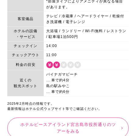
*部屋タイプによりアメニティが異なる場合
があります。
テレビ / 冷蔵庫 / ヘアードライヤー / 乾燥付
客室備品
き洗濯機 / 電子レンジ
ホテルの設備
大浴場 / ランドリー / Wi-Fi無料 / レストラン
・サービス
/ 駐車場1泊500円
チェックイン
14:00
チェックアウト
11:00
料金の目安
パイナガマビーチ
近くの
… 車で約4分
観光スポット
島の駅みやこ
… 車で約6分
2025年2月時点の情報です。
最新情報はホテル公式ウェブサイト等でご確認ください。
ホテルピースアイランド宮古島市役所通りのツ
アーをみる