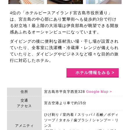
4位の「ホテルピースアイランド宮古島市役所通り」
は、宮古島の中心部にあり繁華街へも徒歩約3分で行け
る好立地！最上階の大浴場は伊良部島が眺望できる開放
感あふれるオーシャンビューになっています。
ダイビングの後に便利な器材洗い場・干し場が設置され
ていたり、全客室に洗濯機・冷蔵庫・レンジが備えられ
ていたりと、ダイビングやビジネスなど様々な目的の旅
行に対応したホテル。
ホテル情報をみる >
住所
宮古島市平良字西里328
Google Map >
交通
宮古空港より車で約15分
アクセス
ひげ剃り / 室内着 / スリッパ / 石鹸／ボディ
ソープ / タオル / 歯ブラシ / シャンプー・リ
アメニティ
ンス