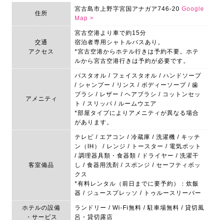
宮古島市上野字宮国アナガア746-20
Google
住所
Map >
宮古空港より車で約15分
交通
宿泊者専用シャトルバスあり。
アクセス
*宮古空港からホテル行きは予約不要。ホテ
ルから宮古空港行きは予約が必要です。
バスタオル / フェイスタオル / ハンドソープ
/ シャンプー / リンス / ボディーソープ / 歯
ブラシ / レザー / ヘアブラシ / コットンセッ
アメニティ
ト / スリッパ / ルームウエア
*部屋タイプによりアメニティが異なる場合
があります。
テレビ / エアコン / 冷蔵庫 / 洗濯機 / キッチ
ン（IH） / レンジ / トースター / 電気ポット
/ 調理器具類・食器類 / ドライヤー / 洗濯干
客室備品
し / 食器用洗剤 / スポンジ / セーフティボッ
クス
*有料レンタル（前日までに要予約）：炊飯
器 / ジュースプレッソ / トゥルースリーパー
ホテルの設備
ランドリー / Wi-Fi無料 / 駐車場無料 / 貸切風
・サービス
呂・貸切露店