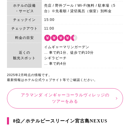
ホテルの設備
売店 / 野外プール / Wi-Fi無料 / 駐車場（5
・サービス
台）※先着順 / 貸切風呂（個室）別料金
チェックイン
15:00
チェックアウト
11:00
料金の目安
イムギャーマリンガーデン
近くの
… 車で約1分、徒歩で約10分
観光スポット
シギラビーチ
… 車で約4分
2025年2月時点の情報です。
最新情報はホテル公式ウェブサイト等でご確認ください。
アラマンダ インギャーコーラルヴィレッジの
ツアーをみる
8位／ホテルピースリーイン宮古島NEXUS