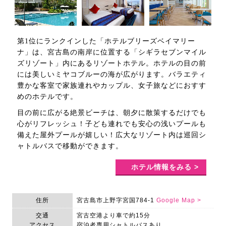
第1位にランクインした「ホテルブリーズベイマリー
ナ」は、宮古島の南岸に位置する「シギラセブンマイル
ズリゾート」内にあるリゾートホテル。ホテルの目の前
には美しいミヤコブルーの海が広がります。バラエティ
豊かな客室で家族連れやカップル、女子旅などにおすす
めのホテルです。
目の前に広がる絶景ビーチは、朝夕に散策するだけでも
心がリフレッシュ！子ども連れでも安心の浅いプールも
備えた屋外プールが嬉しい！広大なリゾート内は巡回シ
ャトルバスで移動ができます。
ホテル情報をみる >
住所
宮古島市上野字宮国784-1
Google Map >
交通
宮古空港より車で約15分
アクセス
宿泊者専用シャトルバスあり