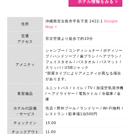
ホテル情報をみる >
沖縄県宮古島市平良下里 2422-1
Google
住所
Map >
交通
宮古空港より徒歩で約10分
アクセス
シャンプー / コンディショナー / ボディソー
プ / ハンドソープ / 歯ブラシ / ヘアブラシ /
フェイスタオル / バスタオル / バスマット /
アメニティ
スリッパ / USBジャック
*部屋タイプによりアメニティが異なる場合
があります。
ユニットバス / トイレ / TV / 加湿空気清浄機
客室備品
/ ヘアドライヤー / 電気ケトル / 冷蔵庫 / 金
庫
ホテルの設備
売店 / 野外プール / ランドリー / Wi-Fi無料 /
・サービス
レストラン / 駐車場1泊500円
チェックイン
15:00
チェックアウト
11:00