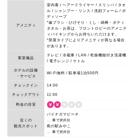
室内着 / ヘアードライヤー / スリッパ / タオ
ル / シャンプー・リンス / 洗顔フォーム / ボ
ディソープ
*歯ブラシ・ひげそり・くし・綿棒・ボティ
アメニティ
タオル・お茶は、フロントロビーのアメニテ
ィバイキングからお持ちいただけます。
*部屋タイプによりアメニティが異なる場合
があります。
テレビ / 冷蔵庫 / LAN / 乾燥機能付き洗濯機
客室備品
/ 電子レンジ / ケトル
ホテルの設備
Wi-Fi無料 / 駐車場1泊500円
・サービス
チェックイン
14:00
チェックアウト
11:00
料金の目安
パイナガマビーチ
近くの
… 車で約6分
観光スポット
島の駅みやこ
… 車で約6分