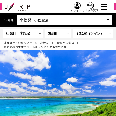
よくある質問
ログイン
小松発
出発地
小松空港
出発日：未指定
3日間
2名1室（ツイン）
沖縄旅行・沖縄ツアー
小松発
特集から選ぶ
宮古島のおすすめホテルをランキング形式で紹介