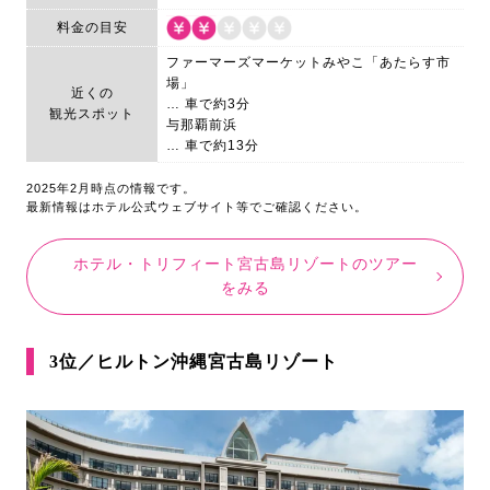
料金の目安
ファーマーズマーケットみやこ「あたらす市
場」
近くの
… 車で約3分
観光スポット
与那覇前浜
… 車で約13分
2025年2月時点の情報です。
最新情報はホテル公式ウェブサイト等でご確認ください。
ホテル・トリフィート宮古島リゾートのツアー
をみる
3位／ヒルトン沖縄宮古島リゾート