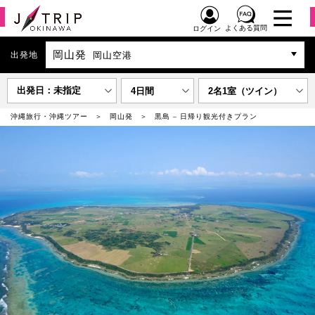
よくある質問
ログイン
岡山発
出発地
岡山空港
出発日：未指定
4日間
2名1室（ツイン）
沖縄旅行・沖縄ツアー
岡山発
黒島 – 日帰り観光付きプラン