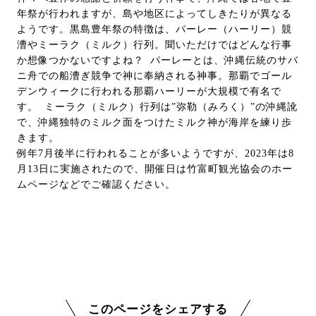
年祭が行われますが、島や地区によってしきたりが異なる
ようです。黒島豊年祭の特徴は、パーレー（ハーリー）競
漕やミーラク（ミルク）行列。聞いただけではどんな行事
か想像つかないですよね？ パーレーとは、沖縄伝統のサバ
ニ舟での船漕ぎ競争で神に奉納される神事。那覇でゴール
デンウィークに行われる那覇ハーリーが大規模で有名で
す。 ミーラク（ミルク）行列は”弥勒（みろく）”の沖縄訛
で、沖縄独特のミルク面をつけたミルク神が海岸を練り歩
きます。
例年7月後半に行われることが多いようですが、2023年は8
月13日に実施されたので、開催日は竹富町観光協会のホー
ムページなどでご確認ください。
このページをシェアする