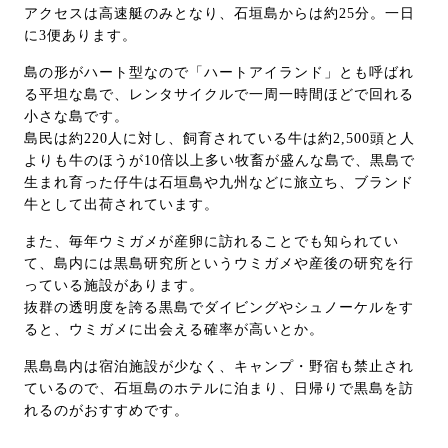
アクセスは高速艇のみとなり、石垣島からは約25分。一日
に3便あります。
島の形がハート型なので「ハートアイランド」とも呼ばれ
る平坦な島で、レンタサイクルで一周一時間ほどで回れる
小さな島です。
島民は約220人に対し、飼育されている牛は約2,500頭と人
よりも牛のほうが10倍以上多い牧畜が盛んな島で、黒島で
生まれ育った仔牛は石垣島や九州などに旅立ち、ブランド
牛として出荷されています。
また、毎年ウミガメが産卵に訪れることでも知られてい
て、島内には黒島研究所というウミガメや産後の研究を行
っている施設があります。
抜群の透明度を誇る黒島でダイビングやシュノーケルをす
ると、ウミガメに出会える確率が高いとか。
黒島島内は宿泊施設が少なく、キャンプ・野宿も禁止され
ているので、石垣島のホテルに泊まり、日帰りで黒島を訪
れるのがおすすめです。