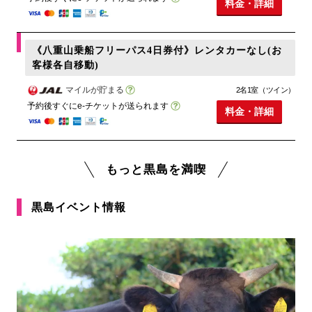
料金・詳細
《八重山乗船フリーパス4日券付》レンタカーなし(お
客様各自移動)
マイルが貯まる
2名1室（ツイン）
予約後すぐにe-チケットが送られます
料金・詳細
もっと黒島を満喫
黒島イベント情報