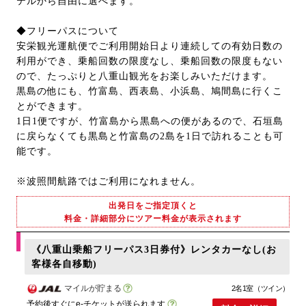
テルから自由に選べます。
◆フリーパスについて
安栄観光運航便でご利用開始日より連続しての有効日数の
利用ができ、乗船回数の限度なし、乗船回数の限度もない
ので、たっぷりと八重山観光をお楽しみいただけます。
黒島の他にも、竹富島、西表島、小浜島、鳩間島に行くこ
とができます。
1日1便ですが、竹富島から黒島への便があるので、石垣島
に戻らなくても黒島と竹富島の2島を1日で訪れることも可
能です。
※波照間航路ではご利用になれません。
出発日をご指定頂くと
料金・詳細部分にツアー料金が表示されます
《八重山乗船フリーパス3日券付》レンタカーなし(お
客様各自移動)
マイルが貯まる
2名1室（ツイン）
予約後すぐにe-チケットが送られます