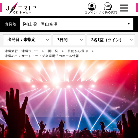
よくある質問
ログイン
岡山発
出発地
岡山空港
出発日：未指定
3日間
2名1室（ツイン）
沖縄旅行・沖縄ツアー
岡山発
目的から選ぶ
沖縄のコンサート・ライブ会場周辺のホテル情報