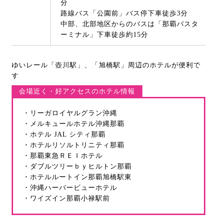
分
路線バス「公園前」バス停下車徒歩3分
中部、北部地区からのバスは「那覇バスタ
ーミナル」下車徒歩約15分
ゆいレール「壺川駅」、「旭橋駅」周辺のホテルが便利で
す
会場近く・好アクセスのホテル情報
・リーガロイヤルグラン沖縄
・メルキュールホテル沖縄那覇
・ホテル JAL シティ那覇
・ホテルリソルトリニティ那覇
・那覇東急ＲＥＩホテル
・ダブルツリーｂｙヒルトン那覇
・ホテルルートイン那覇旭橋駅東
・沖縄ハーバービューホテル
・ワイズイン那覇小禄駅前