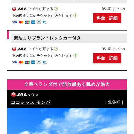
マイルが貯まる
2名1室（ツイン）
予約後すぐにe-チケットが送られます
料金・詳細
素泊まりプラン / レンタカー付き
マイルが貯まる
2名1室（ツイン）
予約後すぐにe-チケットが送られます
料金・詳細
全室ベランダ付で開放感ある眺めが魅力
で飛ぶ
ココシャス モンパ
｜北谷町｜