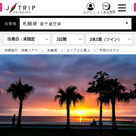
よくある質問
ログイン
札幌発
出発地
新千歳空港
出発日：未指定
3日間
2名1室（ツイン）
沖縄旅行・沖縄ツアー
札幌発
エリアから選ぶ
中部のホテル