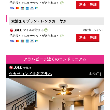
予約後すぐにe-チケットが送られます
料金・詳細
素泊まりプラン / レンタカー付き
マイルが貯まる
2名1室（ツイン）
予約後すぐにe-チケットが送られます
料金・詳細
アラハビーチ近くのコンドミニアム
で飛ぶ
ツカサコンド北谷アラハ
｜北谷町｜