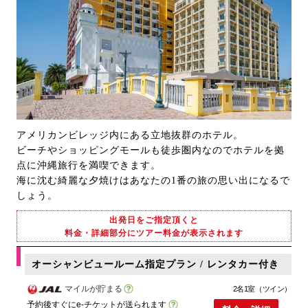
アメリカンビレッジ内にある立地抜群のホテル。
ビーチやショッピングモールも徒歩圏内なのでホテルを拠
点に沖縄旅行を満喫できます。
海に沈む綺麗な夕焼けはあなたの1番の旅の思い出になるで
しょう。
出発日をご指定頂くと
料金・詳細部分にツアー料金が表示されます
オーシャンビュールーム指定プラン / レンタカー付き
マイルが貯まる
2名1室（ツイン）
予約後すぐにe-チケットが送られます