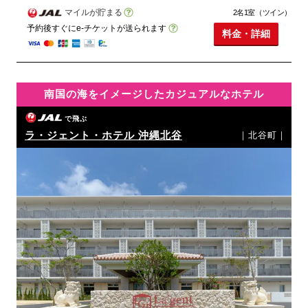
マイルが貯まる
2名1室（ツイン）
予約後すぐにe-チケットが送られます
料金・詳細
南国の海をイメージしたカジュアルなホテル
で飛ぶ
ラ・ジェント・ホテル 沖縄北谷
｜北谷町｜