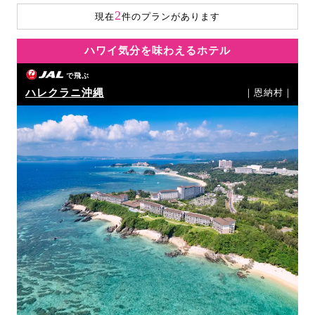
2
現在
件のプランがあります
ハワイ気分を味わえるホテル
で飛ぶ
ハレクラニ沖縄
｜恩納村｜