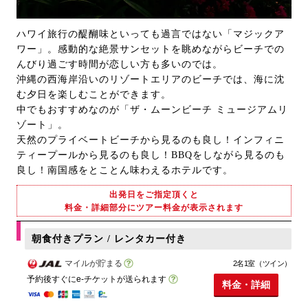
ハワイ旅行の醍醐味といっても過言ではない「マジックア
ワー」。感動的な絶景サンセットを眺めながらビーチでの
んびり過ごす時間が恋しい方も多いのでは。
沖縄の西海岸沿いのリゾートエリアのビーチでは、海に沈
む夕日を楽しむことができます。
中でもおすすめなのが「ザ・ムーンビーチ ミュージアムリ
ゾート」。
天然のプライベートビーチから見るのも良し！インフィニ
ティープールから見るのも良し！BBQをしながら見るのも
良し！南国感をとことん味わえるホテルです。
出発日をご指定頂くと
料金・詳細部分にツアー料金が表示されます
朝食付きプラン / レンタカー付き
マイルが貯まる
2名1室（ツイン）
予約後すぐにe-チケットが送られます
料金・詳細