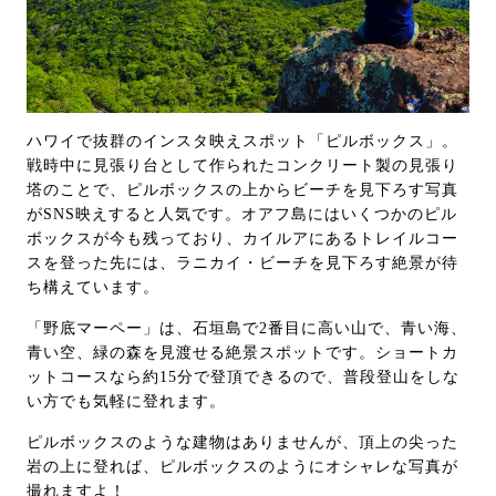
ハワイで抜群のインスタ映えスポット「ピルボックス」。
戦時中に見張り台として作られたコンクリート製の見張り
塔のことで、ピルボックスの上からビーチを見下ろす写真
がSNS映えすると人気です。オアフ島にはいくつかのピル
ボックスが今も残っており、カイルアにあるトレイルコー
スを登った先には、ラニカイ・ビーチを見下ろす絶景が待
ち構えています。
「野底マーペー」は、石垣島で2番目に高い山で、青い海、
青い空、緑の森を見渡せる絶景スポットです。ショートカ
ットコースなら約15分で登頂できるので、普段登山をしな
い方でも気軽に登れます。
ピルボックスのような建物はありませんが、頂上の尖った
岩の上に登れば、ピルボックスのようにオシャレな写真が
撮れますよ！