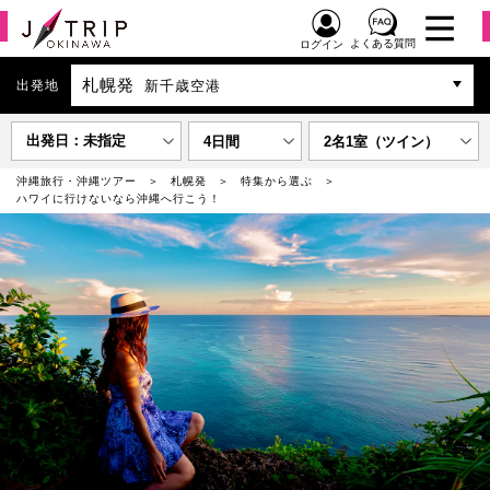
よくある質問
ログイン
札幌発
出発地
新千歳空港
出発日：未指定
4日間
2名1室（ツイン）
沖縄旅行・沖縄ツアー
札幌発
特集から選ぶ
ハワイに行けないなら沖縄へ行こう！