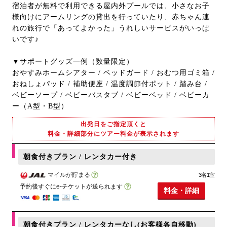
宿泊者が無料で利用できる屋内外プールでは、小さなお子
様向けにアームリングの貸出を行っていたり、赤ちゃん連
れの旅行で「あってよかった」うれしいサービスがいっぱ
いです♪
▼サポートグッズ一例（数量限定）
おやすみホームシアター / ベッドガード / おむつ用ゴミ箱 /
おねしょパッド / 補助便座 / 温度調節付ポット / 踏み台 /
ベビーソープ / ベビーバスタブ / ベビーベッド / ベビーカ
ー（A型・B型）
出発日をご指定頂くと
料金・詳細部分にツアー料金が表示されます
朝食付きプラン / レンタカー付き
マイルが貯まる
3名1室
予約後すぐにe-チケットが送られます
料金・詳細
朝食付きプラン / レンタカーなし(お客様各自移動)