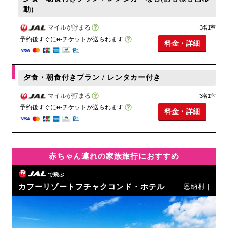
動)
マイルが貯まる
3名1室
予約後すぐにe-チケットが送られます
料金・詳細
夕食・朝食付きプラン / レンタカー付き
マイルが貯まる
3名1室
予約後すぐにe-チケットが送られます
料金・詳細
赤ちゃん連れの家族旅行におすすめ
で飛ぶ
カフーリゾートフチャクコンド・ホテル
｜恩納村｜