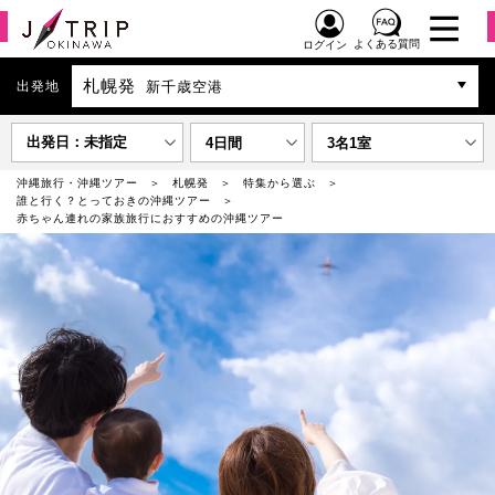
よくある質問
ログイン
札幌発
出発地
新千歳空港
出発日：未指定
4日間
3名1室
沖縄旅行・沖縄ツアー
札幌発
特集から選ぶ
誰と行く？とっておきの沖縄ツアー
赤ちゃん連れの家族旅行におすすめの沖縄ツアー