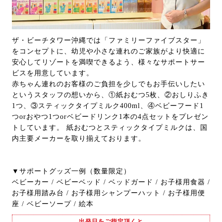
ザ・ビーチタワー沖縄では「ファミリーファイブスター」
をコンセプトに、幼児や小さな連れのご家族がより快適に
安心してリゾートを満喫できるよう、様々なサポートサー
ビスを用意しています。
赤ちゃん連れのお客様のご負担を少しでもお手伝いしたい
というスタッフの想いから、①紙おむつ5枚、②おしりふき
1つ、③スティックタイプミルク400ml、④ベビーフード1
つorおやつ1つorベビードリンク1本の4点セットをプレゼン
トしています。 紙おむつとスティックタイプミルクは、国
内主要メーカーを取り揃えております。
▼サポートグッズ一例（数量限定）
ベビーカー / ベビーベッド / ベッドガード / お子様用食器 /
お子様用踏み台 / お子様用シャンプーハット / お子様用便
座 / ベビーソープ / 絵本
出発日をご指定頂くと