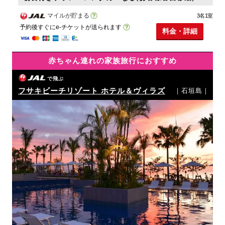
マイルが貯まる
3名1室
予約後すぐにe-チケットが送られます
料金・詳細
赤ちゃん連れの家族旅行におすすめ
で飛ぶ
フサキビーチリゾート ホテル＆ヴィラズ
｜石垣島｜