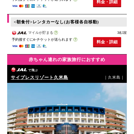
料金・詳細
<朝食付>レンタカーなし(お客様各自移動)
マイルが貯まる
3名1室
予約後すぐにe-チケットが送られます
料金・詳細
赤ちゃん連れの家族旅行におすすめ
で飛ぶ
サイプレスリゾート久米島
｜久米島｜