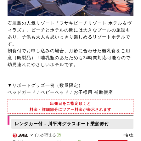
石垣島の人気リゾート「フサキビーチリゾート ホテル＆ヴ
ィラズ」。ビーチとホテルの間には大きなプールの施設も
あり、子供も大人も思いっきり楽しめるリゾートホテルで
す。
朝食付でお申し込みの場合、月齢に合わせた離乳食をご用
意（既製品）！哺乳瓶のあたためも24時間対応可能なので
幼児連れにやさしいホテルです。
▼サポートグッズ一例（数量限定）
ベッドガード / ベビーベッド / お子様用 補助便座
出発日をご指定頂くと
料金・詳細部分にツアー料金が表示されます
レンタカー付 - 川平湾グラスボート乗船券付
マイルが貯まる
3名1室