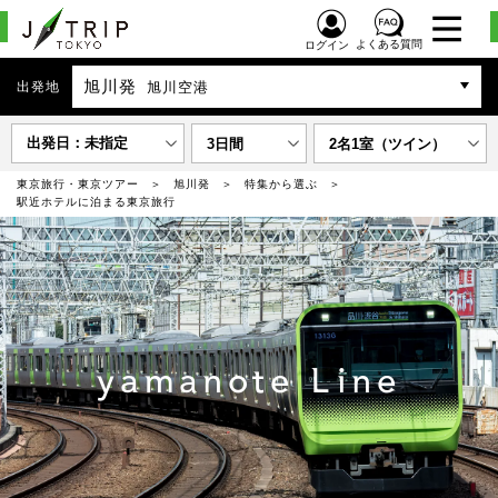
よくある質問
ログイン
旭川発
出発地
旭川空港
出発日：未指定
3日間
2名1室（ツイン）
東京旅行・東京ツアー
旭川発
特集から選ぶ
駅近ホテルに泊まる東京旅行
yamanote Line