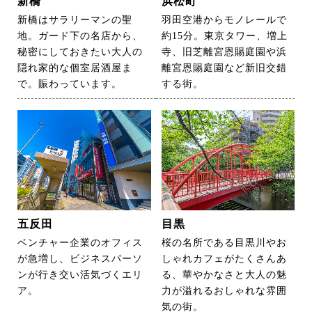
新橋
浜松町
新橋はサラリーマンの聖
羽田空港からモノレールで
地。ガード下の名店から、
約15分。東京タワー、増上
秘密にしておきたい大人の
寺、旧芝離宮恩賜庭園や浜
隠れ家的な個室居酒屋ま
離宮恩賜庭園など新旧交錯
で。賑わっています。
する街。
五反田
目黒
ベンチャー企業のオフィス
桜の名所である目黒川やお
が急増し、ビジネスパーソ
しゃれカフェがたくさんあ
ンが行き交い活気づくエリ
る、華やかなさと大人の魅
ア。
力が溢れるおしゃれな雰囲
気の街。