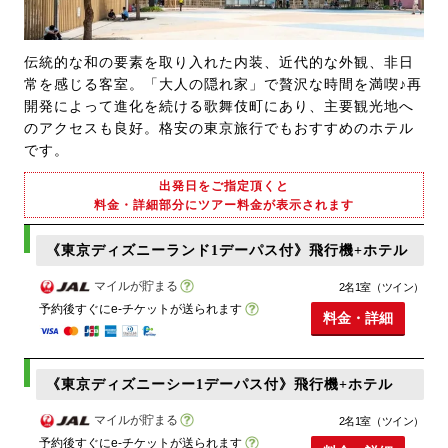
伝統的な和の要素を取り入れた内装、近代的な外観、非日
常を感じる客室。「大人の隠れ家」で贅沢な時間を満喫♪再
開発によって進化を続ける歌舞伎町にあり、主要観光地へ
のアクセスも良好。格安の東京旅行でもおすすめのホテル
です。
出発日をご指定頂くと
料金・詳細部分にツアー料金が表示されます
《東京ディズニーランド1デーパス付》飛行機+ホテル
マイルが貯まる
2名1室（ツイン）
予約後すぐにe-チケットが送られます
料金・詳細
《東京ディズニーシー1デーパス付》飛行機+ホテル
マイルが貯まる
2名1室（ツイン）
予約後すぐにe-チケットが送られます