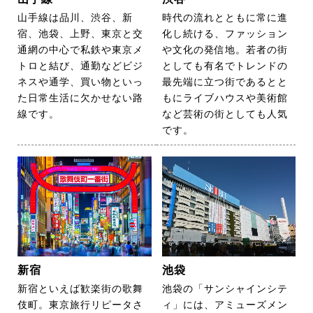
山手線は品川、渋谷、新
時代の流れとともに常に進
宿、池袋、上野、東京と交
化し続ける、ファッション
通網の中心で私鉄や東京メ
や文化の発信地。若者の街
トロと結び、通勤などビジ
としても有名でトレンドの
ネスや通学、買い物といっ
最先端に立つ街であるとと
た日常生活に欠かせない路
もにライブハウスや美術館
線です。
など芸術の街としても人気
です。
新宿
池袋
新宿といえば歓楽街の歌舞
池袋の「サンシャインシテ
伎町。東京旅行リピータさ
ィ」には、アミューズメン