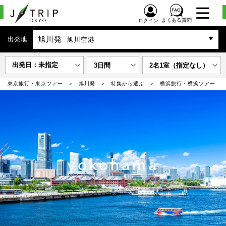
よくある質問
ログイン
旭川発
出発地
旭川空港
出発日：未指定
3日間
2名1室（指定なし）
東京旅行・東京ツアー
旭川発
特集から選ぶ
横浜旅行・横浜ツアー
yokohama