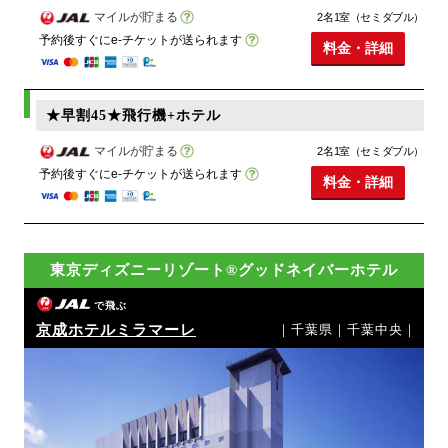
マイルが貯まる
2名1室（セミダブル）
予約後すぐにe-チケットが送られます
料金・詳細
★早割45★飛行機+ホテル
マイルが貯まる
2名1室（セミダブル）
予約後すぐにe-チケットが送られます
料金・詳細
東京ディズニーリゾート®グッドネイバーホテル
で飛ぶ
京成ホテルミラマーレ
｜千葉県｜千葉中央｜