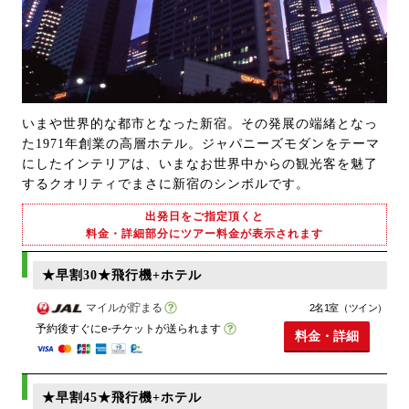
いまや世界的な都市となった新宿。その発展の端緒となっ
た1971年創業の高層ホテル。ジャパニーズモダンをテーマ
にしたインテリアは、いまなお世界中からの観光客を魅了
するクオリティでまさに新宿のシンボルです。
出発日をご指定頂くと
料金・詳細部分にツアー料金が表示されます
★早割30★飛行機+ホテル
マイルが貯まる
2名1室（ツイン）
予約後すぐにe-チケットが送られます
料金・詳細
★早割45★飛行機+ホテル