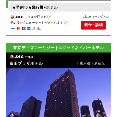
★早割45★飛行機+ホテル
マイルが貯まる
2名1室（セミダブル）
予約後すぐにe-チケットが送られます
料金・詳細
東京ディズニーリゾート®グッドネイバーホテル
で飛ぶ
京王プラザホテル
｜東京都｜新宿区｜