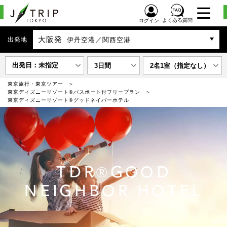
よくある質問
ログイン
大阪発
出発地
伊丹空港／関西空港
出発日：未指定
3日間
2名1室（指定なし）
東京旅行・東京ツアー
東京ディズニーリゾート®パスポート付フリープラン
東京ディズニーリゾート®グッドネイバーホテル
TDR®GOOD
NEIGHBOR HOTEL