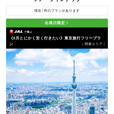
1
現在
件のプランがあります
出発日限定！
で飛ぶ
《8月とにかく安く行きたい》東京旅行フリープラ
ン
｜関東エリア｜