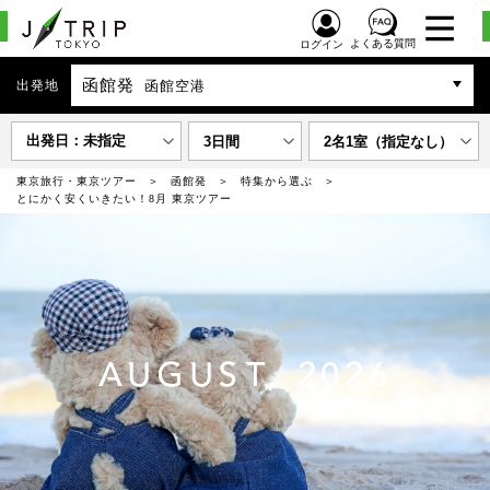
よくある質問
ログイン
函館発
出発地
函館空港
出発日：未指定
3日間
2名1室（指定なし）
東京旅行・東京ツアー
函館発
特集から選ぶ
とにかく安くいきたい！8月 東京ツアー
AUGUST, 2026