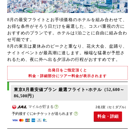
8月の最安フライトとお手頃価格のホテルを組み合わせて、
お得な条件がそろう日だけを厳選した、コスパ重視の方に
おすすめのプランです。ホテルは1泊ごとに自由に組み合わ
せ可能です。
8月の東京は夏休みのピークと重なり、花火大会、盆踊り、
ナイトイベントが最高潮に達します。極端な猛暑が予想さ
れるため、夜に外へ出る夕涼みの行程がおすすめです。
出発日をご指定頂くと
料金・詳細部分にツアー料金が表示されます
東京8月最安値プラン 厳選フライト+ホテル（52,600～
86,500円）
マイルが貯まる
2名1室（セミダブル）
予約後すぐにe-チケットが送られます
料金・詳細