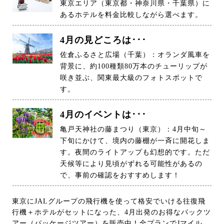
東京エリア（東京都・神奈川県・千葉県）に
あるホテルを料金比較しながら選べます。
4月の見どころは･･･
佐倉ふるさと広場（千葉）：オランダ風車を
背景に、約100種類80万本のチューリップが
咲き並ぶ、関東最大級のフォトスポットで
す。
4月のイベントは･･･
亀戸天神社の藤まつり（東京）：4月中旬～
下旬にかけて、境内の藤棚が一斉に開花しま
す。夜間のライトアップも幻想的です。ただ
天候等により見頃がずれる可能性があるの
で、事前の確認をおすすめします！
東京にJALグループの飛行機を使って格安でいける往復飛
行機＋ホテルがセットになった、4月出発のお得なパックツ
アー（パッケージツアー）を販売中！全プランでJマイル