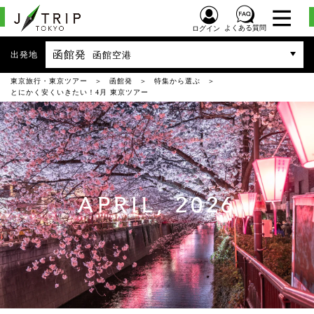
よくある質問
ログイン
函館発
出発地
函館空港
東京旅行・東京ツアー
函館発
特集から選ぶ
とにかく安くいきたい！4月 東京ツアー
APRIL, 2026