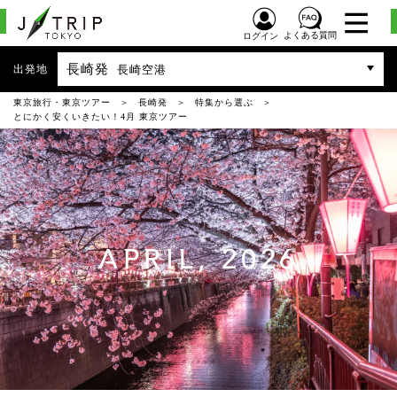
よくある質問
ログイン
長崎発
出発地
長崎空港
東京旅行・東京ツアー
長崎発
特集から選ぶ
とにかく安くいきたい！4月 東京ツアー
APRIL, 2026