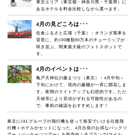
東京エリア（東京都・神奈川県・千葉県）に
あるホテルを料金比較しながら選べます。
4月の見どころは･･･
佐倉ふるさと広場（千葉）：オランダ風車を
背景に、約100種類80万本のチューリップが
咲き並ぶ、関東最大級のフォトスポットで
す。
4月のイベントは･･･
亀戸天神社の藤まつり（東京）：4月中旬～
下旬にかけて、境内の藤棚が一斉に開花しま
す。夜間のライトアップも幻想的です。ただ
天候等により見頃がずれる可能性があるの
で、事前の確認をおすすめします！
東京にJALグループの飛行機を使って格安でいける往復飛
行機＋ホテルがセットになった、4月出発のお得なパックツ
アー（パッケージツアー）を販売中！全プランでJマイル