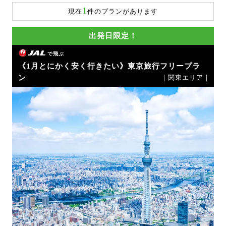
1
現在
件のプランがあります
出発日限定！
で飛ぶ
《1月とにかく安く行きたい》東京旅行フリープラ
ン
｜関東エリア｜