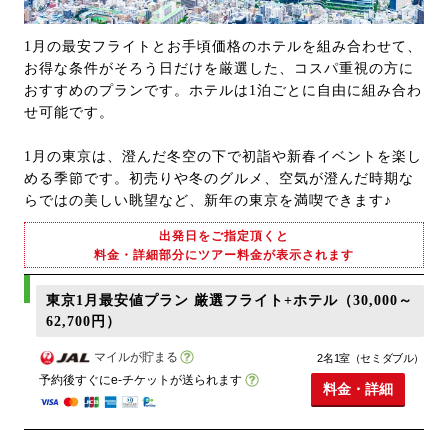
1月の最安フライトとお手頃価格のホテルを組み合わせて、
お得な条件がそろう日だけを厳選した、コスパ重視の方に
おすすめのプランです。ホテルは1泊ごとに自由に組み合わ
せ可能です。
1月の東京は、澄んだ冬空の下で初詣や新春イベントを楽し
める季節です。初売りや冬のグルメ、空気が澄んだ時期な
らではの美しい眺望など、新年の東京を満喫できます♪
出発日をご指定頂くと
料金・詳細部分にツアー料金が表示されます
東京1月最安値プラン 厳選フライト+ホテル（30,000～
62,700円）
マイルが貯まる
2名1室（セミダブル）
予約後すぐにe-チケットが送られます
料金・詳細