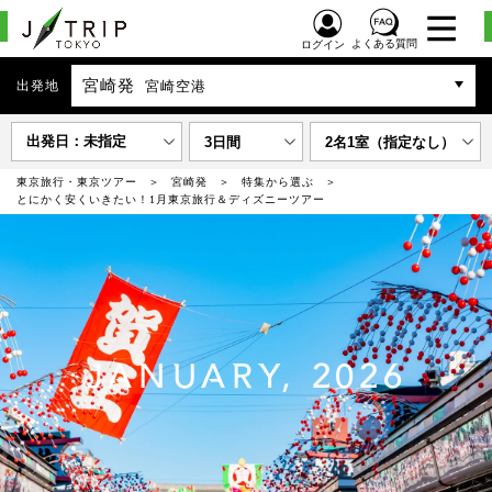
よくある質問
ログイン
宮崎発
出発地
宮崎空港
出発日：未指定
3日間
2名1室（指定なし）
東京旅行・東京ツアー
宮崎発
特集から選ぶ
とにかく安くいきたい！1月東京旅行＆ディズニーツアー
JANUARY, 2026