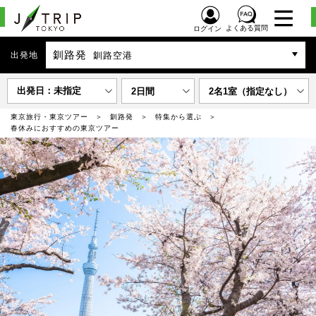
よくある質問
ログイン
釧路発
出発地
釧路空港
出発日：未指定
2日間
2名1室（指定なし）
東京旅行・東京ツアー
釧路発
特集から選ぶ
春休みにおすすめの東京ツアー