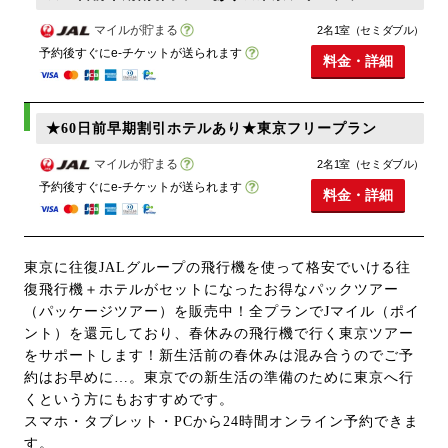
マイルが貯まる
2名1室（セミダブル）
予約後すぐにe-チケットが送られます
料金・詳細
★60日前早期割引ホテルあり★東京フリープラン
マイルが貯まる
2名1室（セミダブル）
予約後すぐにe-チケットが送られます
料金・詳細
東京に往復JALグループの飛行機を使って格安でいける往
復飛行機＋ホテルがセットになったお得なパックツアー
（パッケージツアー）を販売中！全プランでJマイル（ポイ
ント）を還元しており、春休みの飛行機で行く東京ツアー
をサポートします！新生活前の春休みは混み合うのでご予
約はお早めに…。東京での新生活の準備のために東京へ行
くという方にもおすすめです。
スマホ・タブレット・PCから24時間オンライン予約できま
す。