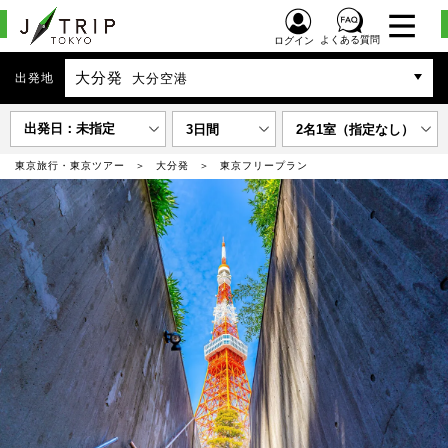
よくある質問
ログイン
大分発
出発地
大分空港
出発日：未指定
3日間
2名1室（指定なし）
東京旅行・東京ツアー
大分発
東京フリープラン