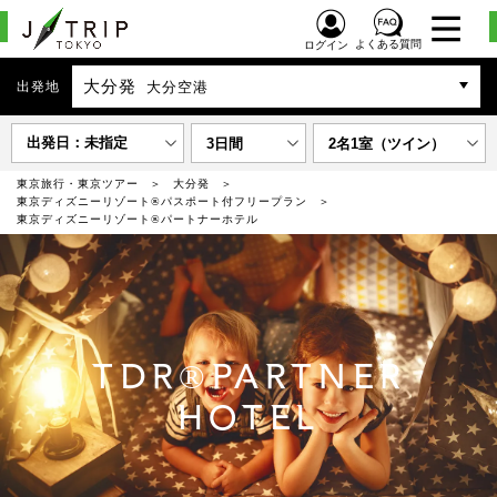
よくある質問
ログイン
大分発
出発地
大分空港
出発日：未指定
3日間
2名1室（ツイン）
東京旅行・東京ツアー
大分発
東京ディズニーリゾート®パスポート付フリープラン
東京ディズニーリゾート®パートナーホテル
TDR®PARTNER
HOTEL