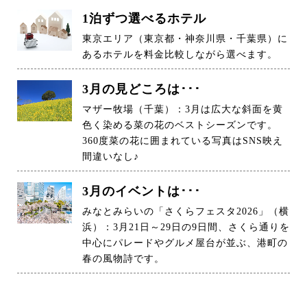
1泊ずつ選べるホテル
東京エリア（東京都・神奈川県・千葉県）に
あるホテルを料金比較しながら選べます。
3月の見どころは･･･
マザー牧場（千葉）：3月は広大な斜面を黄
色く染める菜の花のベストシーズンです。
360度菜の花に囲まれている写真はSNS映え
間違いなし♪
3月のイベントは･･･
みなとみらいの「さくらフェスタ2026」（横
浜）：3月21日～29日の9日間、さくら通りを
中心にパレードやグルメ屋台が並ぶ、港町の
春の風物詩です。