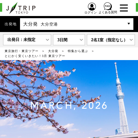
よくある質問
ログイン
大分発
出発地
大分空港
出発日：未指定
3日間
2名1室（指定なし）
東京旅行・東京ツアー
大分発
特集から選ぶ
とにかく安くいきたい！3月 東京ツアー
MARCH, 2026