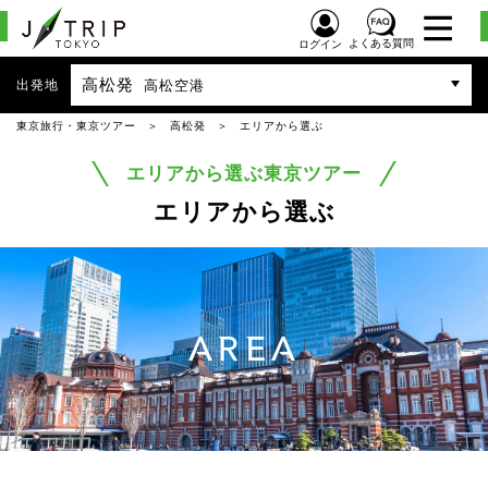
よくある質問
ログイン
高松発
出発地
高松空港
東京旅行・東京ツアー
高松発
エリアから選ぶ
エリアから選ぶ東京ツアー
エリアから選ぶ
AREA