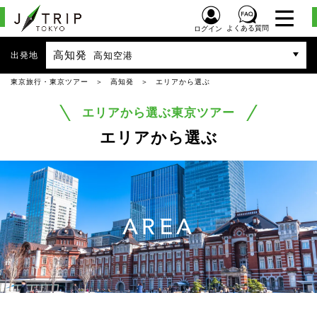
よくある質問
ログイン
高知発
出発地
高知空港
東京旅行・東京ツアー
高知発
エリアから選ぶ
エリアから選ぶ東京ツアー
エリアから選ぶ
AREA