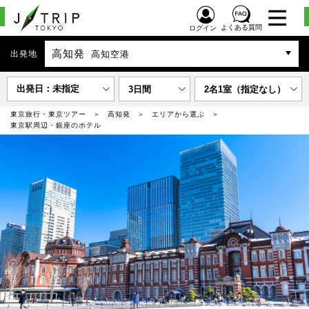
よくある質問
ログイン
高知発
出発地
高知空港
出発日：未指定
3日間
2名1室（指定なし）
東京旅行・東京ツアー
高知発
エリアから選ぶ
東京駅周辺・銀座のホテル