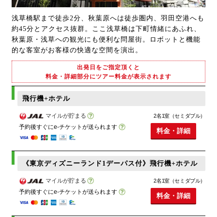
浅草橋駅まで徒歩2分、秋葉原へは徒歩圏内、羽田空港へも
約45分とアクセス抜群。ここ浅草橋は下町情緒にあふれ、
秋葉原・浅草への観光にも便利な問屋街。ロボットと機能
的な客室がお客様の快適な空間を演出。
出発日をご指定頂くと
料金・詳細部分にツアー料金が表示されます
飛行機+ホテル
マイルが貯まる
2名1室（セミダブル）
予約後すぐにe-チケットが送られます
料金・詳細
《東京ディズニーランド1デーパス付》飛行機+ホテル
マイルが貯まる
2名1室（セミダブル）
予約後すぐにe-チケットが送られます
料金・詳細