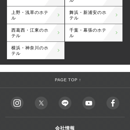
ル
上野・浅草のホテ
舞浜・新浦安のホ
ル
テル
西葛西・江東のホ
千葉・幕張のホテ
テル
ル
横浜・神奈川のホ
テル
PAGE TOP ↑
会社情報