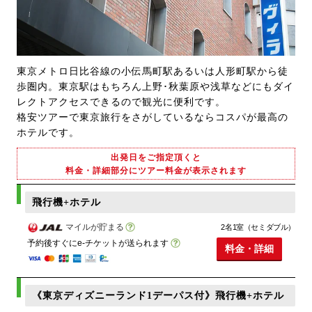
東京メトロ日比谷線の小伝馬町駅あるいは人形町駅から徒
歩圏内。東京駅はもちろん上野･秋葉原や浅草などにもダイ
レクトアクセスできるので観光に便利です。
格安ツアーで東京旅行をさがしているならコスパが最高の
ホテルです。
出発日をご指定頂くと
料金・詳細部分にツアー料金が表示されます
飛行機+ホテル
マイルが貯まる
2名1室（セミダブル）
予約後すぐにe-チケットが送られます
料金・詳細
《東京ディズニーランド1デーパス付》飛行機+ホテル