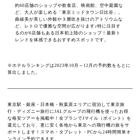
約60店舗のショップや飲食店、映画館、空中庭園な
ど、大人が楽しめる「東京ミッドタウン日比谷」。
曲線美が美しい外観や３層吹き抜けのアトリウムな
ど、レトロで優雅な空間が広がります♪特に注目す
るのが6店舗もある日本初上陸のショップ！最新ト
レンドを体感できるおすすめスポットです。
※ホテルランキングは2023年10月～12月の予約数をもとに
算出しました。
東京駅・銀座・日本橋・秋葉原エリアに宿泊して東京旅
行・ディズニー旅行にJALグループの飛行機を使ったお得
な格安ツアーを掲載中！全プランでJマイル（ポイント）を
還元しており、更に安く各地から東京への飛行機の旅をサ
ポートします！スマホ・タブレット・PCから24時間簡単オ
ンライン予約できます。