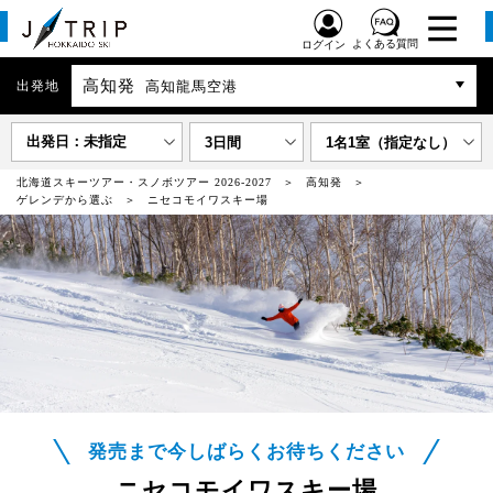
よくある質問
ログイン
高知発
出発地
高知龍馬空港
出発日：未指定
3日間
1名1室（指定なし）
北海道スキーツアー・スノボツアー 2026-2027
高知発
ゲレンデから選ぶ
ニセコモイワスキー場
発売まで今しばらくお待ちください
ニセコモイワスキー場