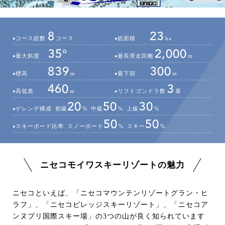
8
23
コース総数
コース
総面積
ha
35°
2,000
最大斜度
最長滑走距離
m
839
300
標高
m
最下部
m
460
3
高低差
m
リフトゴンドラ数
基
20
50
30
ゲレンデ構成
初級
%
中級
%
上級
%
50
50
スキーボード比率
スノーボード
%
スキー
%
ニセコモイワスキーリゾートの魅力
ニセコといえば、「ニセコマウンテンリゾートグラン・ヒ
ラフ」、「ニセコビレッジスキーリゾート」、「ニセコア
ンヌプリ国際スキー場」の3つの山が良く知られています