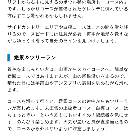
リフトから右手に見えるのボウル状の場所も「コース内」
です。しっかりコースが整備されたゲレンデに慣れている
方はすこし驚かれるかもしれません。
サイドカントリーエリアや白樺コースは、木の間を滑り降
りるので、スピードには注意が必要！何本か地形を覚えな
がらゆっくり滑って自分のラインを見つけましょう。
絶景＆ツリーラン
景色を楽しみたい方は、山頂からスカイコースへ。簡単な
迂回コースではありませんが、山の尾根沿いを走るので、
晴れた日には羊蹄山やアンヌプリの裏側を眺めながら滑れ
ます。
コースを滑って行くと、迂回コースの途中からもツリーラ
ンが楽しめます。未圧雪の上級者コース「白樺コース」は
ちょっと怖い…という方もにもおすすめ！後続者を気にせ
ず、のんびり楽しめます。天気が悪いと風が直接当たるの
で、コースから外れないように注意しましょう。