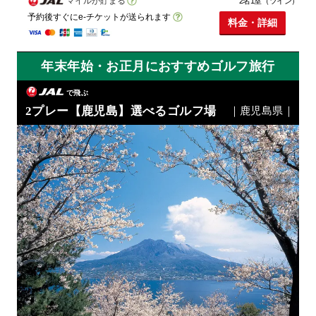
マイルが貯まる
2名1室（ツイン）
予約後すぐにe-チケットが送られます
料金・詳細
年末年始・お正月におすすめゴルフ旅行
で飛ぶ
2プレー【鹿児島】選べるゴルフ場
｜鹿児島県｜