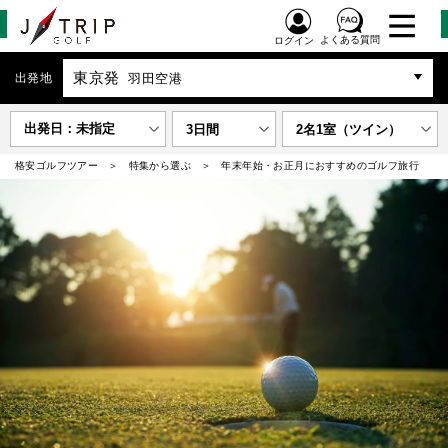
よくある質問
ログイン
東京発
出発地
羽田空港
出発日：未指定
3日間
2名1室（ツイン）
格安ゴルフツアー
特集から選ぶ
年末年始・お正月におすすめのゴルフ旅行