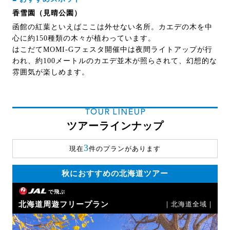
香雪園（見晴公園）
函館の紅葉といえばここは外せない名所。カエデの木を中
心に約150種類の木々が植わっています。
はこだてMOMI-Gフェスタ開催中は夜間ライトアップが行
われ、約100メートルのカエデ並木が照らされて、幻想的な
雰囲気が楽しめます。
TOUR LINEUP
ツアーラインナップ
3
現在
件のプランがあります
秋におすすめの北海道ツアー
で飛ぶ
北海道周遊フリープラン
｜北海道全域｜