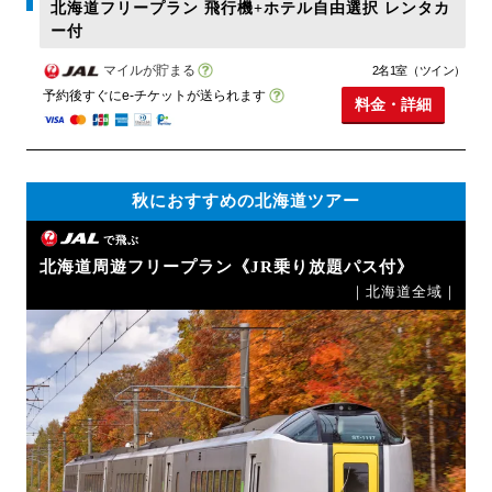
北海道フリープラン 飛行機+ホテル自由選択 レンタカ
ー付
マイルが貯まる
2名1室（ツイン）
予約後すぐにe-チケットが送られます
料金・詳細
秋におすすめの北海道ツアー
で飛ぶ
北海道周遊フリープラン《JR乗り放題パス付》
｜北海道全域｜