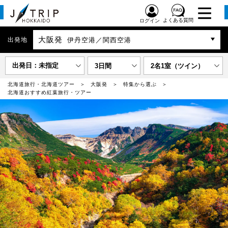
よくある質問
ログイン
大阪発
出発地
伊丹空港／関西空港
出発日：未指定
3日間
2名1室（ツイン）
北海道旅行・北海道ツアー
大阪発
特集から選ぶ
北海道おすすめ紅葉旅行・ツアー