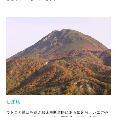
知床峠
ウトロと羅臼を結ぶ知床横断道路にある知床峠。カエデや