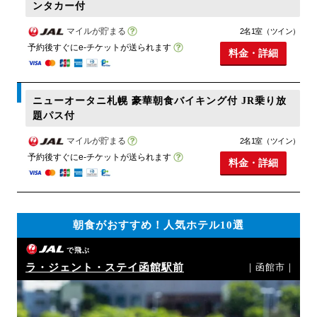
ンタカー付
マイルが貯まる
2名1室（ツイン）
予約後すぐにe-チケットが送られます
料金・詳細
ニューオータニ札幌 豪華朝食バイキング付 JR乗り放
題パス付
マイルが貯まる
2名1室（ツイン）
予約後すぐにe-チケットが送られます
料金・詳細
朝食がおすすめ！人気ホテル10選
で飛ぶ
ラ・ジェント・ステイ函館駅前
｜函館市｜