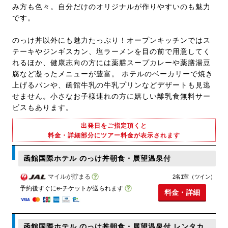
み方も色々。自分だけのオリジナルが作りやすいのも魅力
です。
のっけ丼以外にも魅力たっぷり！オープンキッチンではス
テーキやジンギスカン、塩ラーメンを目の前で用意してく
れるほか、健康志向の方には薬膳スープカレーや薬膳湯豆
腐など凝ったメニューが豊富。 ホテルのベーカリーで焼き
上げるパンや、函館牛乳の牛乳プリンなどデザートも見逃
せません。小さなお子様連れの方に嬉しい離乳食無料サー
ビスもあります。
出発日をご指定頂くと
料金・詳細部分にツアー料金が表示されます
函館国際ホテル のっけ丼朝食・展望温泉付
マイルが貯まる
2名1室（ツイン）
予約後すぐにe-チケットが送られます
料金・詳細
函館国際ホテル のっけ丼朝食・展望温泉付 レンタカ