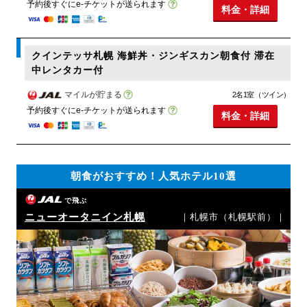
予約後すぐにe-チケットが送られます
料金・詳細
クインテッサ札幌 海鮮丼・ジンギスカン朝食付 滞在
中レンタカー付
マイルが貯まる
2名1室（ツイン）
予約後すぐにe-チケットが送られます
料金・詳細
朝食がおすすめ！人気ホテル10選
で飛ぶ
ニューオータニイン札幌
｜札幌市（札幌駅前）｜