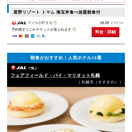
星野リゾート トマム 海宝丼食べ放題朝食付
マイルが貯まる
2名1室（ツイン）
予約後すぐにe-チケットが送られます
料金・詳細
朝食がおすすめ！人気ホテル10選
で飛ぶ
フェアフィールド・バイ・マリオット札幌
｜札幌市（すすきの）｜