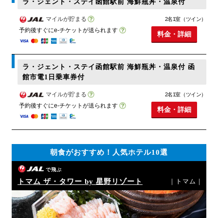
ラ・ジェント・ステイ函館駅前 海鮮瓶丼・温泉付
マイルが貯まる
2名1室（ツイン）
予約後すぐにe-チケットが送られます
料金・詳細
ラ・ジェント・ステイ函館駅前 海鮮瓶丼・温泉付 函
館市電1日乗車券付
マイルが貯まる
2名1室（ツイン）
予約後すぐにe-チケットが送られます
料金・詳細
朝食がおすすめ！人気ホテル10選
で飛ぶ
トマム ザ・タワー by 星野リゾート
｜トマム｜