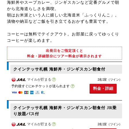
海鮮丼やスープカレー、ジンギスカンなど定番グルメで朝
から北海道らしさを満喫。
朝はお米派という人に嬉しい北海道米「ふっくりんこ」。
漬物や納豆などご飯を引き立てるおかずも豊富です。
コーヒーは無料でテイクアウト。お部屋に戻ってゆっくり
コーヒーが楽しめます。
出発日をご指定頂くと
料金・詳細部分にツアー料金が表示されます
クインテッサ札幌 海鮮丼・ジンギスカン朝食付
マイルが貯まる
2名1室（ツイン）
予約後すぐにe-チケットが送られます
料金・詳細
クインテッサ札幌 海鮮丼・ジンギスカン朝食付 JR乗
り放題パス付
マイルが貯まる
2名1室（ツイン）