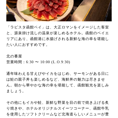
「ラビスタ函館ベイ」は、大正ロマンをイメージした客室
と、源泉掛け流しの温泉が楽しめるホテル。函館のベイエ
リアにあり、函館港に水揚げされる新鮮な海の幸を堪能し
たい人におすすめです。
北の番屋
営業時間：6:30 〜 10:00 (L.O.9:30)
通年味わえる甘えびやイカをはじめ、サーモンがある日に
は鮭の親子丼も楽しめるなど、海鮮丼の魅力は尽きませ
ん。朝から華やかな海の幸を堪能して、函館観光を楽しみ
ましょう。
その他にもイカや鮭、新鮮な野菜を目の前で焼き上げる炙
り焼きや、ホテルオリジナルスイーツコーナー、函館牛乳
を使用したソフトクリームなど北海道らしいメニューが豊