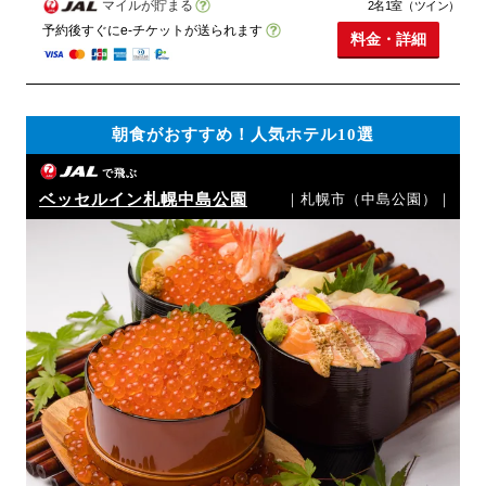
マイルが貯まる
2名1室（ツイン）
予約後すぐにe-チケットが送られます
料金・詳細
朝食がおすすめ！人気ホテル10選
で飛ぶ
ベッセルイン札幌中島公園
｜札幌市（中島公園）｜