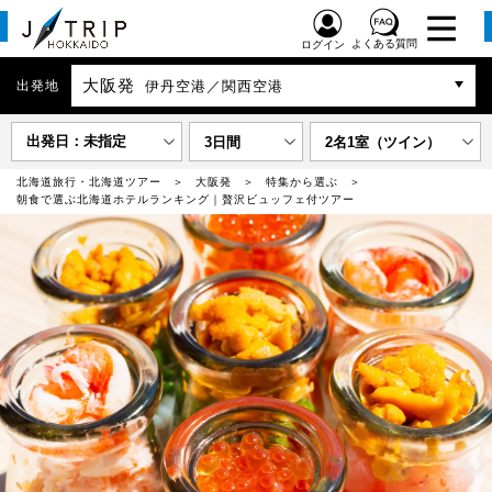
よくある質問
ログイン
大阪発
出発地
伊丹空港／関西空港
出発日：未指定
3日間
2名1室（ツイン）
北海道旅行・北海道ツアー
大阪発
特集から選ぶ
朝食で選ぶ北海道ホテルランキング｜贅沢ビュッフェ付ツアー