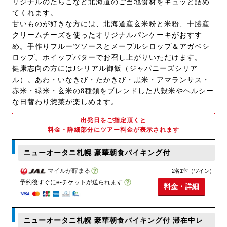
リジナルのたらこなど北海道のご当地食材をギュッと詰め
てくれます。
甘いものが好きな方には、北海道産玄米粉と米粉、十勝産
クリームチーズを使ったオリジナルパンケーキがおすす
め。手作りフルーツソースとメープルシロップ＆アガベシ
ロップ、ホイップバターでお召し上がりいただけます。
健康志向の方にはJシリアル御飯（ジャパニーズシリア
ル）。あわ・いなきび・たかきび・黒米・アマランサス・
赤米・緑米・玄米の8種類をブレンドした八穀米やヘルシー
な日替わり惣菜が楽しめます。
出発日をご指定頂くと
料金・詳細部分にツアー料金が表示されます
ニューオータニ札幌 豪華朝食バイキング付
マイルが貯まる
2名1室（ツイン）
予約後すぐにe-チケットが送られます
料金・詳細
ニューオータニ札幌 豪華朝食バイキング付 滞在中レ