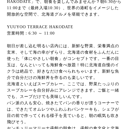
HAKODATE」で、朝食を楽しんでみませんか？朝6:30から
11:00まで（最終入場10:30）、世界の港町をイメージした
開放的な空間で、北海道グルメを堪能できます。
YUUYOO TERRACE HAKODATE
営業時間：6:30 ～ 11:00
朝日が差し込む明るい店内には、新鮮な野菜、栄養満点の
玄米、そして海の幸がずらり。北海道の食材をふんだんに
使った「体にやさしい朝食」がコンセプトです。一番の目
玉は、なんといっても海鮮食べ放題！特に北海道自慢のイ
クラは絶品で、好きなだけ食べられちゃいます。新鮮な魚
介で自分だけの海鮮丼を作るのも楽しいです。
北海道といえばスープカレー。ここでは、野菜たっぷりの
スープカレーを自分好みにアレンジできます。ご飯と一緒
でも、スープだけでも美味しいんです。
パン派の人も安心。焼きたてパンの香りが漂うコーナーで
は、できたてオムレツやふわふわパンケーキも。シェフが
目の前で作ってくれる様子を見ていると、朝の眠気も吹き
飛びそう。
センチュリーマリーナ函館の朝食は、函館の食文化と北海