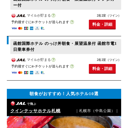
ー付
マイルが貯まる
2名1室（ツイン）
予約後すぐにe-チケットが送られます
料金・詳細
函館国際ホテル のっけ丼朝食・展望温泉付 函館市電1
日乗車券付
マイルが貯まる
2名1室（ツイン）
予約後すぐにe-チケットが送られます
料金・詳細
朝食がおすすめ！人気ホテル10選
で飛ぶ
クインテッサホテル札幌
｜札幌市（中島公園）｜