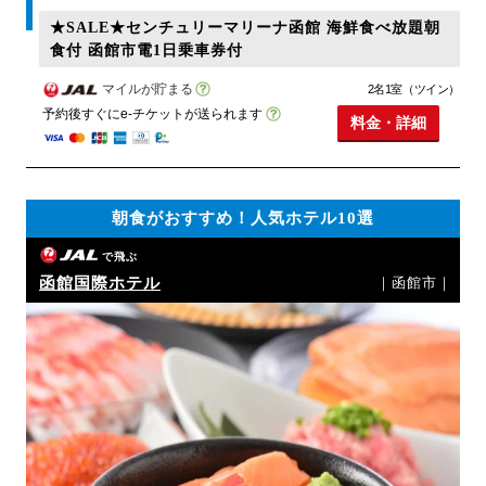
★SALE★センチュリーマリーナ函館 海鮮食べ放題朝
食付 函館市電1日乗車券付
マイルが貯まる
2名1室（ツイン）
予約後すぐにe-チケットが送られます
料金・詳細
朝食がおすすめ！人気ホテル10選
で飛ぶ
函館国際ホテル
｜函館市｜