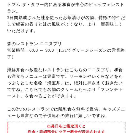
トマム ザ・タワー内にある和食が中心のビュッフェレスト
ラン。
3日間熟成された鮭を使ったお茶漬けが名物。特徴の特性だ
しで緑茶の香りと鮭の風味がよくなり、より一層美味しく
いただけます。
森のレストラン ニニヌプリ
営業時間：6:00 ～ 9:00（11/1でグリーンシーズンの営業終
了）
海鮮丼食べ放題なレストランはこちらのニニヌプリ。和食
も洋食もメニューは豊富です。サーモンやいくらなどをた
っぷりとした名物「海宝丼」は、絶対に押さえておきたい
ですね。こちらでも名物のクリームたっぷり「フレンチト
ースト」を食べることができます。
この2つのレストランでは離乳食を無料で提供。キッズメニ
ューも豊富なので子供連れの旅行に嬉しいですね。
出発日をご指定頂くと
料金・詳細部分にツアー料金が表示されます