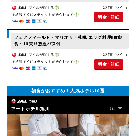
マイルが貯まる
2名1室（ツイン）
予約後すぐにe-チケットが送られます
料金・詳細
フェアフィールド・マリオット札幌 エッグ料理8種朝
食・JR乗り放題パス付
マイルが貯まる
2名1室（ツイン）
予約後すぐにe-チケットが送られます
料金・詳細
朝食がおすすめ！人気ホテル10選
で飛ぶ
アートホテル旭川
｜旭川市｜