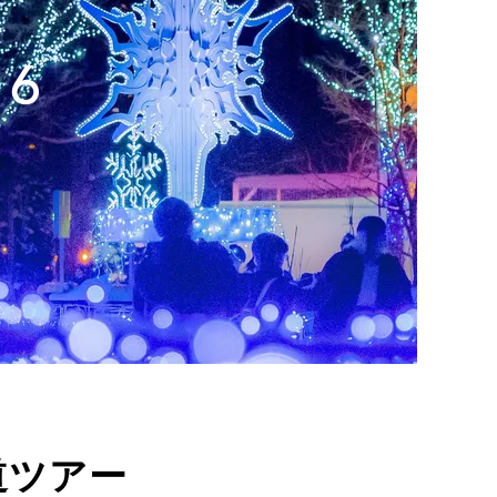
26
道ツアー