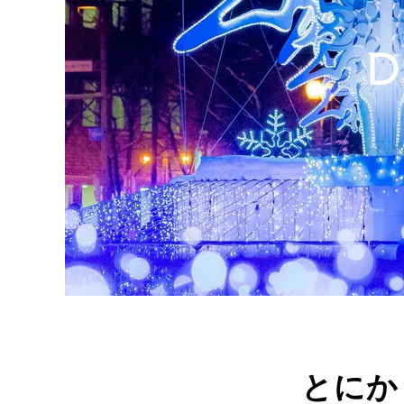
D
とにか