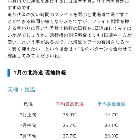
い費用で北海道を旅行するには週末出発より平日出発がお
すすめです。
追加代金の安い時間のフライトを選ぶと北海道で過ごすこ
とができる時間が短くなりがちですが、フライト割増を抑
える替わりに浮いた予算で旅行の日数を1日追加してみては
いかがでしょうか。飛行機の割増料金よりも1日増やす方が
安い…という事があるので、北海道ツアーの費用をなるべ
く安く抑えたい…という場合は＋1泊のパターンも合わせて
確認してみてくださいね。
7月の北海道 現地情報
天候・気温
気温
平均最高気温
平均最低気温
7月上旬
28.9℃
19.7℃
7月中旬
25.7℃
20.1℃
7月下旬
27.7℃
20.3℃