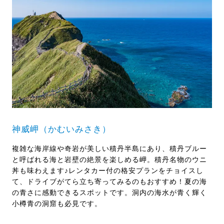
神威岬（かむいみさき）
複雑な海岸線や奇岩が美しい積丹半島にあり、積丹ブルー
と呼ばれる海と岩壁の絶景を楽しめる岬。積丹名物のウニ
丼も味わえます♪レンタカー付の格安プランをチョイスし
て、ドライブがてら立ち寄ってみるのもおすすめ！夏の海
の青さに感動できるスポットです。洞内の海水が青く輝く
小樽青の洞窟も必見です。