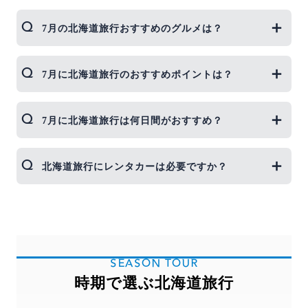
7月の北海道旅行おすすめのグルメは？
新鮮な食材を使ったグルメが楽しめる北海道です
7月に北海道旅行のおすすめポイントは？
が、7月はエゾバフンウニが旬を迎えます。おいし
い海鮮丼を食べるなら札幌中央卸売市場場外市場
や、函館朝市など市場に行ってみるのがおすすめで
北海道も7月になると夏らしい暑さになり、川遊び
7月に北海道旅行は何日間がおすすめ？
す。
や森の中で遊ぶのに適したシーズンに。家族で自然
またフルーツではメロンがシーズンを迎えていま
を楽しみたい人におすすめの時期です。ルスツやニ
す。夕張メロンやメロンを使ったソフトクリームや
セコ、富良野などのリゾート地ではアクティビティ
7月の北海道旅行なら3泊4日以上が人気です。札幌
北海道旅行にレンタカーは必要ですか？
パフェなども忘れずに召し上がってくださいね。
も豊富に楽しめます。
で1日、小樽で1日、富良野・美瑛で1日…というよ
うにホテルを移動しながら、さまざまな観光地を楽
しむのがおすすめです。 1泊2日間の場合は札幌や函
北海道は広く、郊外のリゾートエリアなどへ訪れる
館のみ、2泊3日間の場合は、札幌・小樽、札幌・富
ためにはレンタカーが必要な場合が多いです。 レン
良野など行きたいスポットを厳選して観光スケジュ
タカーは、道内での交通費用をなるべく抑えるため
ールを立てて、7月の北海道旅行を楽しんでくださ
にもおすすめです。
いね。
SEASON TOUR
時期で選ぶ北海道旅行