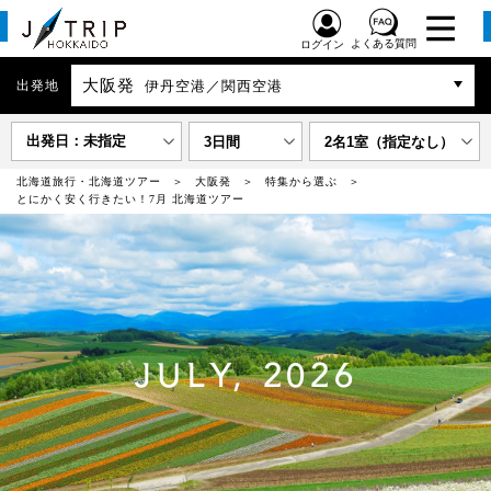
よくある質問
ログイン
大阪発
出発地
伊丹空港／関西空港
出発日：未指定
3日間
2名1室（指定なし）
北海道旅行・北海道ツアー
大阪発
特集から選ぶ
とにかく安く行きたい！7月 北海道ツアー
JULY, 2026