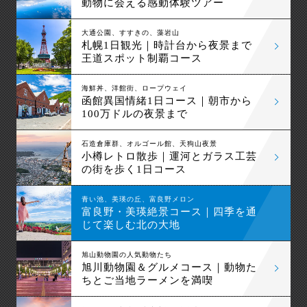
動物に会える感動体験ツアー
大通公園、すすきの、藻岩山
札幌1日観光｜時計台から夜景まで
王道スポット制覇コース
海鮮丼、洋館街、ロープウェイ
函館異国情緒1日コース｜朝市から
100万ドルの夜景まで
石造倉庫群、オルゴール館、天狗山夜景
小樽レトロ散歩｜運河とガラス工芸
の街を歩く1日コース
青い池、美瑛の丘、富良野メロン
富良野・美瑛絶景コース｜四季を通
じて楽しむ北の大地
旭山動物園の人気動物たち
旭川動物園＆グルメコース｜動物た
ちとご当地ラーメンを満喫