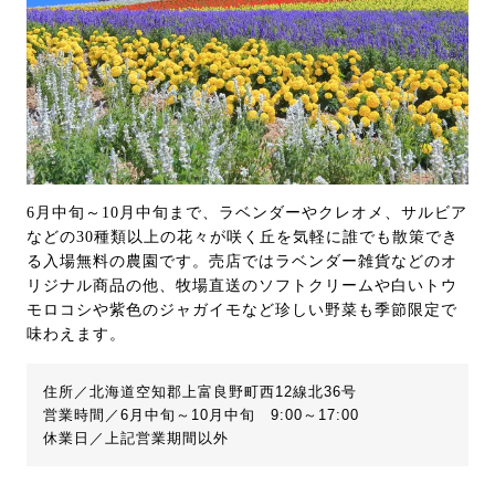
6月中旬～10月中旬まで、ラベンダーやクレオメ、サルビア
などの30種類以上の花々が咲く丘を気軽に誰でも散策でき
る入場無料の農園です。売店ではラベンダー雑貨などのオ
リジナル商品の他、牧場直送のソフトクリームや白いトウ
モロコシや紫色のジャガイモなど珍しい野菜も季節限定で
味わえます。
住所／北海道空知郡上富良野町西12線北36号
営業時間／6月中旬～10月中旬 9:00～17:00
休業日／上記営業期間以外