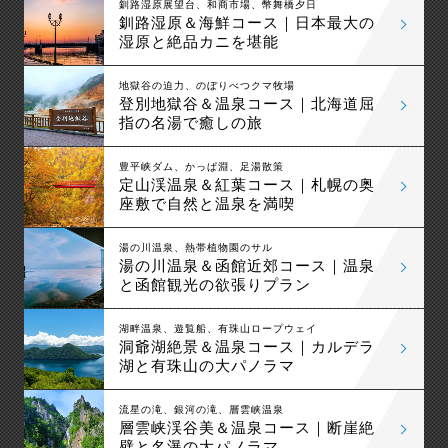
釧路湿原展望台、和商市場、幣舞橋夕日
釧路湿原＆海鮮コース｜日本最大の
湿原と絶品カニを堪能
地獄谷の迫力、のぼりべつクマ牧場
登別地獄谷＆温泉コース｜北海道屈
指の名湯で癒しの旅
豊平峡ダム、かっぱ淵、足湯散策
定山渓温泉＆紅葉コース｜札幌の奥
座敷で自然と温泉を満喫
湯の川温泉、熱帯植物園のサル
湯の川温泉＆函館近郊コース｜温泉
と函館観光の欲張りプラン
湖畔温泉、遊覧船、有珠山ロープウェイ
洞爺湖絶景＆温泉コース｜カルデラ
湖と有珠山の大パノラマ
流星の滝、銀河の滝、層雲峡温泉
層雲峡渓谷美＆温泉コース｜断崖絶
壁と名瀑の大パノラマ