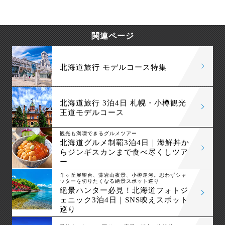
関連ページ
北海道旅行 モデルコース特集
北海道旅行 3泊4日 札幌・小樽観光
王道モデルコース
観光も満喫できるグルメツアー
北海道グルメ制覇3泊4日｜海鮮丼か
らジンギスカンまで食べ尽くしツア
ー
羊ヶ丘展望台、藻岩山夜景、小樽運河。思わずシャ
ッターを切りたくなる絶景スポット巡り
絶景ハンター必見！北海道フォトジ
ェニック3泊4日｜SNS映えスポット
巡り