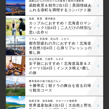
函館山からの100万ドルの夜景と朝市の海鮮丼
函館夜景＆朝市2泊3日｜異国情緒あ
ふれる港町を満喫するコンパクト旅
温泉、夜景、運河散歩
カップルにおすすめ！北海道ロマン
ティック3泊4日｜二人だけの特別な
思い出作り
トマム、支笏湖、定山渓、ニセコ
都市部疲れの方におすすめ！北海道
大自然3泊4日｜心身リフレッシュの
癒し旅
定山渓温泉、六花亭、ルタオ
女子旅におすすめ！北海道温泉＆ス
イーツ3泊4日｜インスタ映え×癒し
の旅
豚丼発祥の地で絶品グルメ
十勝帯広｜朝ドラの舞台を巡る日帰
り観光コース
知床五湖、流氷体験、オホーツク海絶景
世界遺産知床2泊3日｜大自然と野生