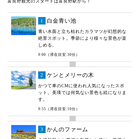
富良野観光のスタートは富良野駅から！
1
白金青い池
青い水面と立ち枯れたカラマツが幻想的な
絶景スポット。季節により様々な景色が楽
しめる。
9:00（滞在目安:30分）
2
ケンとメリーの木
かつて車のCMに使われ人気になったスポ
ット。美瑛では何気ない景色も絵になりま
す。
9:55（滞在目安:10分）
3
かんのファーム