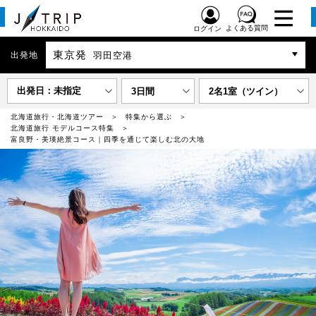
よくある質問
ログイン
東京発
出発地
羽田空港
出発日：未指定
3日間
2名1室（ツイン）
北海道旅行・北海道ツアー
特集から選ぶ
北海道旅行 モデルコース特集
富良野・美瑛絶景コース｜四季を通じて楽しむ北の大地