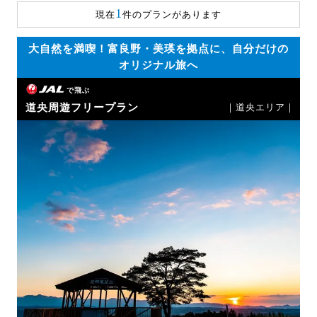
1
現在
件のプランがあります
大自然を満喫！富良野・美瑛を拠点に、自分だけの
オリジナル旅へ
で飛ぶ
道央周遊フリープラン
｜道央エリア｜