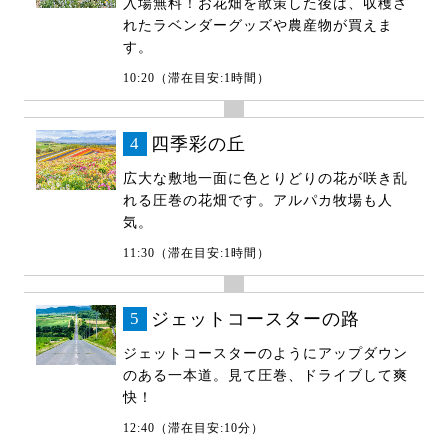
入場無料！お花畑を散策した後は、収穫さ
れたラベンダーグッズや農産物が買えま
す。
10:20（滞在目安:1時間）
4
四季彩の丘
広大な敷地一面に色とりどりの花が咲き乱
れる圧巻の花畑です。アルパカ牧場も人
気。
11:30（滞在目安:1時間）
5
ジェットコースターの路
ジェットコースターのようにアップダウン
のある一本道。見て圧巻、ドライブして爽
快！
12:40（滞在目安:10分）