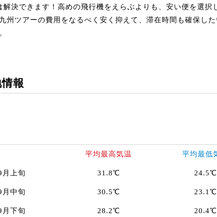
は解決できます！高めの飛行機をえらぶよりも、安い便を選択
九州ツアーの費用をなるべく安く抑えて、滞在時間も確保した
。
地情報
平均最高気温
平均最低
9月上旬
31.8℃
24.5℃
9月中旬
30.5℃
23.1℃
9月下旬
28.2℃
20.4℃