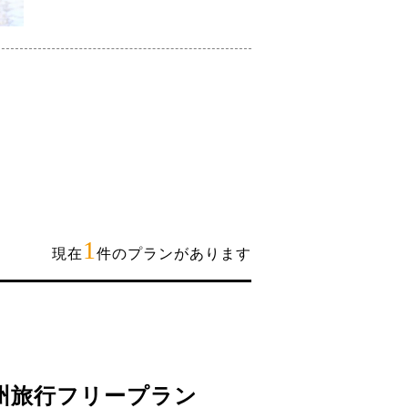
1
現在
件のプランがあります
州旅行フリープラン