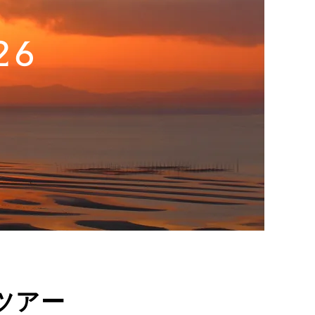
26
州ツアー