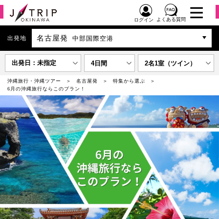
よくある質問
ログイン
名古屋発
出発地
中部国際空港
出発日：未指定
4日間
2名1室（ツイン）
沖縄旅行・沖縄ツアー
名古屋発
特集から選ぶ
6月の沖縄旅行ならこのプラン！