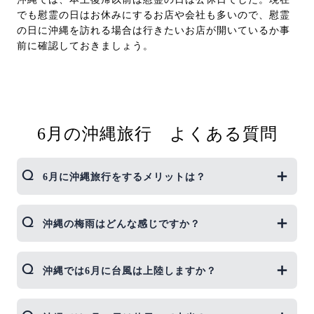
でも慰霊の日はお休みにするお店や会社も多いので、慰霊
の日に沖縄を訪れる場合は行きたいお店が開いているか事
前に確認しておきましょう。
6月の沖縄旅行 よくある質問
6月に沖縄旅行をするメリットは？
6月の沖縄は、中旬までは梅雨シーズンなので観光
沖縄の梅雨はどんな感じですか？
客は少なめ。観光施設も空いていて、旅行費用もお
安めなのでおすすめです。
沖縄では梅雨の時期でも、何日も続けて雨が降ると
沖縄では6月に台風は上陸しますか？
いうことはなく、梅雨の合間に晴れることも多いで
す。晴れた日は真夏の青空が広がるので、6月でも
沖縄を十分に楽しめます。
台風銀座である沖縄ですが、6月は上陸の可能性は