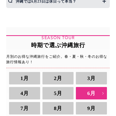
沖縄では6月23日は休日って本当？
低いです。可能性はゼロではありませんが、8月・9
月の台風シーズンと比べると、格段に可能性は低い
ので、悪天候による飛行機の遅延や欠航のリスクも
沖縄では、6月23日は慰霊の日として、県庁、県立
少ないです。
学校はお休みです。大きな観光施設などは開いてい
ることが多いですが、小さなお店は慰霊のためにお
休みするところもありますので、個人で運営されて
SEASON TOUR
いる小さなお店などは事前に確認しておいたほうが
いいでしょう。
時期で選ぶ沖縄旅行
なお、沖縄美ら海水族館は国営なので開館していま
す。
月別のお得な沖縄旅行をご紹介。春・夏・秋・冬のお得な
旅行情報あり！
1月
2月
3月
4月
5月
6月
7月
8月
9月