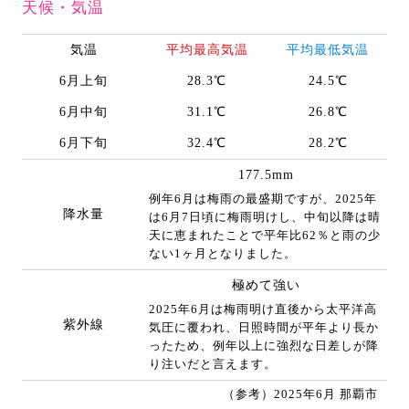
天候・気温
気温
平均最高気温
平均最低気温
6月上旬
28.3℃
24.5℃
6月中旬
31.1℃
26.8℃
6月下旬
32.4℃
28.2℃
177.5mm
例年6月は梅雨の最盛期ですが、2025年
降水量
は6月7日頃に梅雨明けし、中旬以降は晴
天に恵まれたことで平年比62％と雨の少
ない1ヶ月となりました。
極めて強い
2025年6月は梅雨明け直後から太平洋高
紫外線
気圧に覆われ、日照時間が平年より長か
ったため、例年以上に強烈な日差しが降
り注いだと言えます。
（参考）2025年6月 那覇市