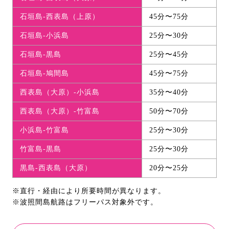
石垣島-西表島（上原）
45分〜75分
石垣島-小浜島
25分〜30分
石垣島-黒島
25分〜45分
石垣島-鳩間島
45分〜75分
西表島（大原）-小浜島
35分〜40分
西表島（大原）-竹富島
50分〜70分
小浜島-竹富島
25分〜30分
竹富島-黒島
25分〜30分
黒島-西表島（大原）
20分〜25分
※直行・経由により所要時間が異なります。
※波照間島航路はフリーパス対象外です。