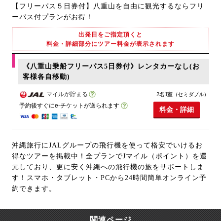
【フリーパス５日券付】八重山を自由に観光するならフリ
ーパス付プランがお得！
出発日をご指定頂くと
料金・詳細部分にツアー料金が表示されます
《八重山乗船フリーパス5日券付》レンタカーなし(お
客様各自移動)
マイルが貯まる
2名1室（セミダブル）
予約後すぐにe-チケットが送られます
料金・詳細
沖縄旅行にJALグループの飛行機を使って格安でいけるお
得なツアーを掲載中！全プランでJマイル（ポイント）を還
元しており、更に安く沖縄への飛行機の旅をサポートしま
す！スマホ・タブレット・PCから24時間簡単オンライン予
約できます。
関連ページ