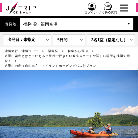
よくある質問
ログイン
福岡発
出発地
福岡空港
出発日：未指定
5日間
2名1室（指定なし）
沖縄旅行・沖縄ツアー
福岡発
特集から選ぶ
八重山諸島とはどこにある？旅行で行きたい観光スポットや詳しい場所を地図で紹
介！
八重山の島々自由自在！アイランドホッピングパス付プラン