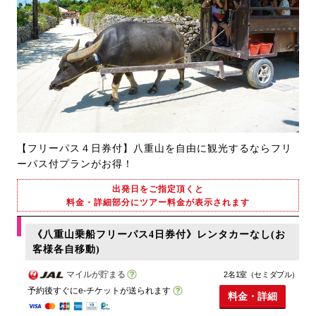
【フリーパス４日券付】八重山を自由に観光するならフリ
ーパス付プランがお得！
出発日をご指定頂くと
料金・詳細部分にツアー料金が表示されます
《八重山乗船フリーパス4日券付》レンタカーなし(お
客様各自移動)
マイルが貯まる
2名1室（セミダブル）
予約後すぐにe-チケットが送られます
料金・詳細