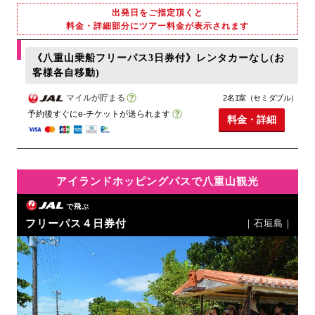
出発日をご指定頂くと
料金・詳細部分にツアー料金が表示されます
《八重山乗船フリーパス3日券付》レンタカーなし(お
客様各自移動)
マイルが貯まる
2名1室（セミダブル）
予約後すぐにe-チケットが送られます
料金・詳細
アイランドホッピングパスで八重山観光
で飛ぶ
フリーパス４日券付
｜石垣島｜