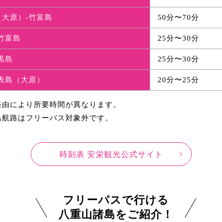
（大原）-竹富島
50分〜70分
竹富島
25分〜30分
黒島
25分〜30分
表島（大原）
20分〜25分
経由により所要時間が異なります。
島航路はフリーパス対象外です。
時刻表 安栄観光公式サイト
フリーパスで行ける
八重山諸島をご紹介！