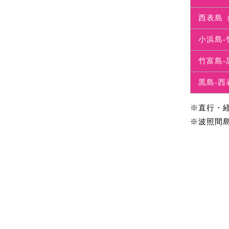
西表島
小浜島-
竹富島-
黒島-西
※直行・
※波照間