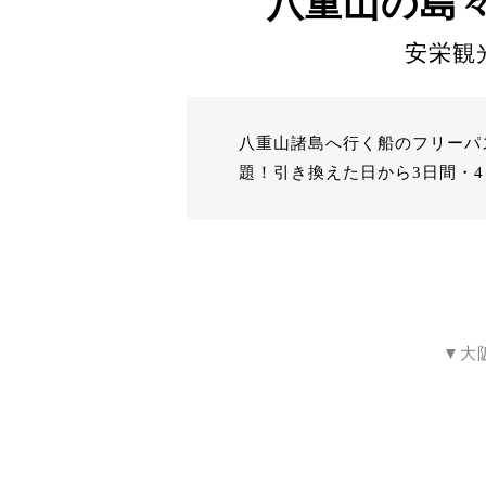
八重山の島
安栄観
八重山諸島へ行く船のフリーパ
題！引き換えた日から3日間・
▼大