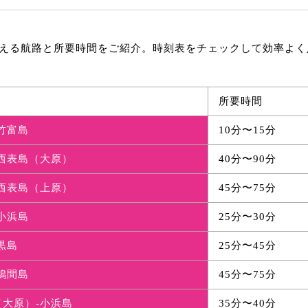
える航路と所要時間をご紹介。時刻表をチェックして効率よく
所要時間
竹富島
10分〜15分
-西表島（大原）
40分〜90分
-西表島（上原）
45分〜75分
小浜島
25分〜30分
黒島
25分〜45分
鳩間島
45分〜75分
（大原）-小浜島
35分〜40分