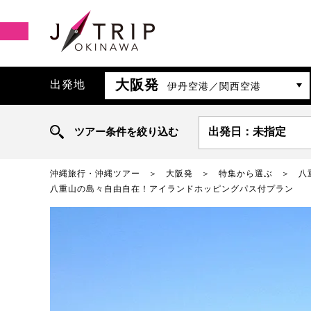
大阪発
出発地
伊丹空港／関西空港
ツアー条件を絞り込む
出発日：未指定
沖縄旅行・沖縄ツアー
大阪発
特集から選ぶ
八
八重山の島々自由自在！アイランドホッピングパス付プラン