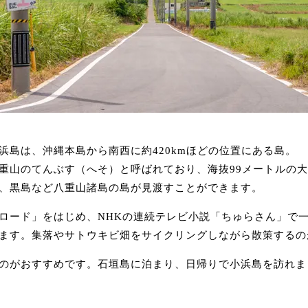
浜島は、沖縄本島から南西に約420kmほどの位置にある島。
重山のてんぶす（へそ）と呼ばれており、海抜99メートルの
、黒島など八重山諸島の島が見渡すことができます。
ロード」をはじめ、NHKの連続テレビ小説「ちゅらさん」で
ます。集落やサトウキビ畑をサイクリングしながら散策するの
のがおすすめです。石垣島に泊まり、日帰りで小浜島を訪れま