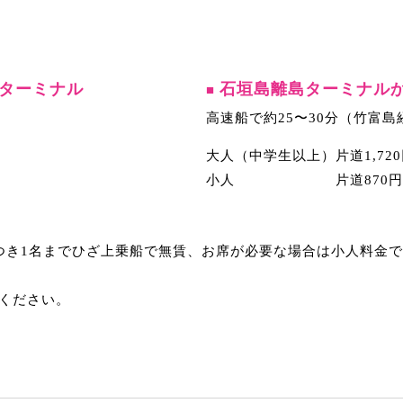
ターミナル
石垣島離島ターミナル
■
高速船で約25〜30分（竹富島
大人（中学生以上）片道1,720
小人 片道870円 往復
つき1名までひざ上乗船で無賃、お席が必要な場合は小人料金
ください。