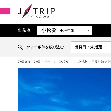
小松発
出発地
小松空港
ツアー条件を絞り込む
出発日：未指定
沖縄旅行・沖縄ツアー
小松発
小浜島 – 日帰り観光