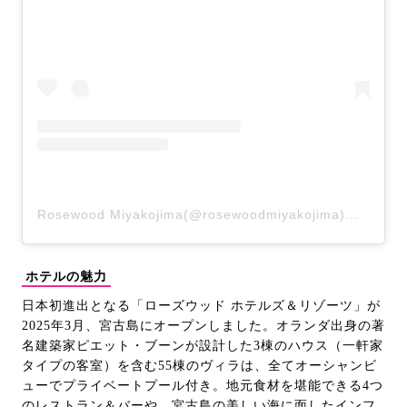
Rosewood Miyakojima(@rosewoodmiyakojima)がシェアした投稿
ホテルの魅力
日本初進出となる「ローズウッド ホテルズ＆リゾーツ」が
2025年3月、宮古島にオープンしました。オランダ出身の著
名建築家ピエット・ブーンが設計した3棟のハウス（一軒家
タイプの客室）を含む55棟のヴィラは、全てオーシャンビ
ューでプライベートプール付き。地元食材を堪能できる4つ
のレストラン＆バーや、宮古島の美しい海に面したインフ