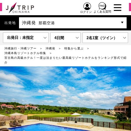
よくある質問
ログイン
沖縄発
出発地
那覇空港
出発日：未指定
4日間
2名1室（ツイン）
沖縄旅行・沖縄ツアー
沖縄発
特集から選ぶ
沖縄本島リゾートホテル特集
宮古島の高級ホテル！一度は泊まりたい最高級リゾートホテルをランキング形式で紹
介