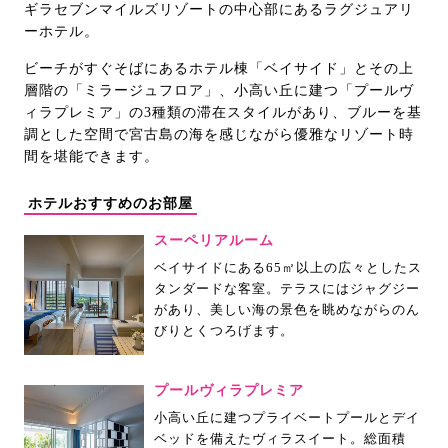
ギラセブンマイルズリゾートの中心部にあるラグジュアリ
ーホテル。
ビーチがすぐそばにあるホテル棟「ベイサイド」とその上
層階の「ミラージュフロア」、小高い丘に建つ「プールヴ
ィラプレミア」の3種類の滞在スタイルがあり、ブルーを基
調とした空間で宮古島の海を感じながら優雅なリゾート時
間を堪能できます。
ホテルおすすめのお部屋
スーペリアルーム
ベイサイドにある65㎡以上の広々としたス
タンダードな客室。テラスにはジャグジー
があり、美しい海の景色を眺めながらのん
びりとくつろげます。
プールヴィラプレミア
小高い丘に建つプライベートプールとデイ
ベッドを備えたヴィラスイート。総面積