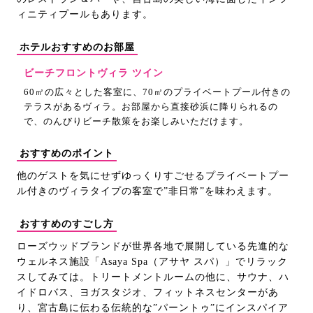
ィニティプールもあります。
ホテルおすすめのお部屋
ビーチフロントヴィラ ツイン
60㎡の広々とした客室に、70㎡のプライベートプール付きの
テラスがあるヴィラ。お部屋から直接砂浜に降りられるの
で、のんびりビーチ散策をお楽しみいただけます。
おすすめのポイント
他のゲストを気にせずゆっくりすごせるプライベートプー
ル付きのヴィラタイプの客室で”非日常”を味わえます。
おすすめのすごし方
ローズウッドブランドが世界各地で展開している先進的な
ウェルネス施設「Asaya Spa（アサヤ スパ）」でリラック
スしてみては。トリートメントルームの他に、サウナ、ハ
イドロバス、ヨガスタジオ、フィットネスセンターがあ
り、宮古島に伝わる伝統的な”パーントゥ”にインスパイア