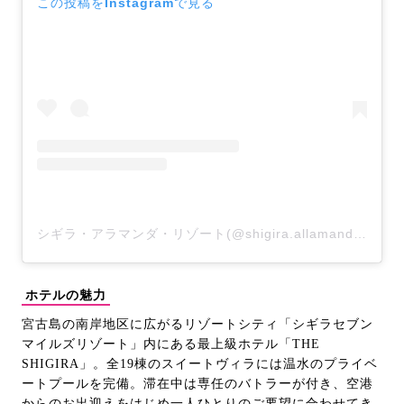
この投稿をInstagramで見る
シギラ・アラマンダ・リゾート(@shigira.allamanda.resort)がシェアした投稿
ホテルの魅力
宮古島の南岸地区に広がるリゾートシティ「シギラセブン
マイルズリゾート」内にある最上級ホテル「THE
SHIGIRA」。全19棟のスイートヴィラには温水のプライベ
ートプールを完備。滞在中は専任のバトラーが付き、空港
からのお出迎えをはじめ一人ひとりのご要望に合わせてき