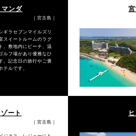
ラマンダ
宮
｜宮古島｜
シギラセブンマイルズリ
室スイートルームのラグ
ト。敷地内にビーチ、温
ゴルフ場があり優雅なひ
す。記念日の旅行やご褒
ホテルです。
リゾート
ヒ
｜宮古島｜
ビジネス、レジャーにも