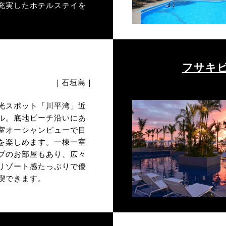
充実したホテルステイを
フサキ
｜石垣島｜
光スポット「川平湾」近
ル。底地ビーチ沿いにあ
室オーシャンビューで目
を楽しめます。一棟一室
プのお部屋もあり、広々
リゾート感たっぷりで優
喫できます。