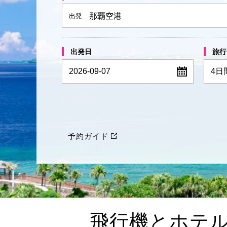
那覇空港
出発
出発日
旅行
2026-09-07
予約ガイド
飛行機とホテ