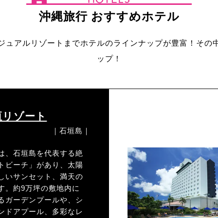
沖縄旅行 おすすめホテル
ジュアルリゾートまでホテルのラインナップが豊富！その
ップ！
垣リゾート
｜石垣島｜
は、石垣島を代表する絶
トビーチ」があり、太陽
しいサンセット、満天の
す。約9万坪の敷地内に
るガーデンプールや、シ
ンドアプール、多彩なレ