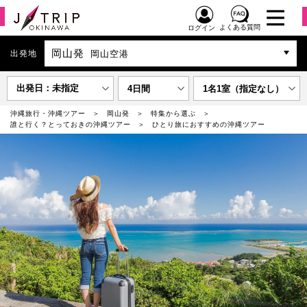
よくある質問
ログイン
岡山発
出発地
岡山空港
出発日：未指定
4日間
1名1室（指定なし）
沖縄旅行・沖縄ツアー
岡山発
特集から選ぶ
誰と行く？とっておきの沖縄ツアー
ひとり旅におすすめの沖縄ツアー