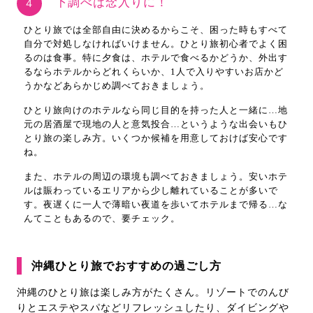
下調べは念入りに！
４
ひとり旅では全部自由に決めるからこそ、困った時もすべて
自分で対処しなければいけません。ひとり旅初心者でよく困
るのは食事。特に夕食は、ホテルで食べるかどうか、外出す
るならホテルからどれくらいか、1人で入りやすいお店かど
うかなどあらかじめ調べておきましょう。
ひとり旅向けのホテルなら同じ目的を持った人と一緒に…地
元の居酒屋で現地の人と意気投合…というような出会いもひ
とり旅の楽しみ方。いくつか候補を用意しておけば安心です
ね。
また、ホテルの周辺の環境も調べておきましょう。安いホテ
ルは賑わっているエリアから少し離れていることが多いで
す。夜遅くに一人で薄暗い夜道を歩いてホテルまで帰る…な
んてこともあるので、要チェック。
沖縄ひとり旅でおすすめの過ごし方
沖縄のひとり旅は楽しみ方がたくさん。リゾートでのんび
りとエステやスパなどリフレッシュしたり、ダイビングや