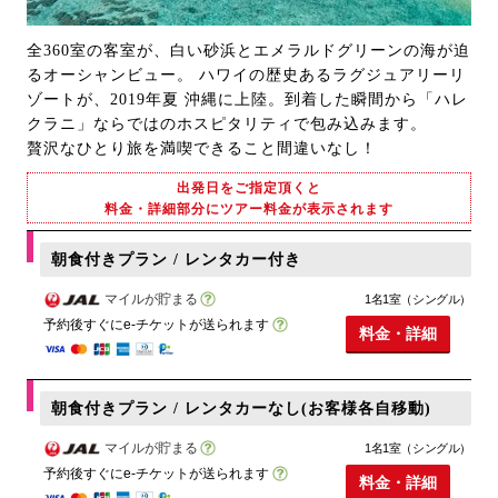
全360室の客室が、白い砂浜とエメラルドグリーンの海が迫
るオーシャンビュー。 ハワイの歴史あるラグジュアリーリ
ゾートが、2019年夏 沖縄に上陸。到着した瞬間から「ハレ
クラニ」ならではのホスピタリティで包み込みます。
贅沢なひとり旅を満喫できること間違いなし！
出発日をご指定頂くと
料金・詳細部分にツアー料金が表示されます
朝食付きプラン / レンタカー付き
マイルが貯まる
1名1室（シングル）
予約後すぐにe-チケットが送られます
料金・詳細
朝食付きプラン / レンタカーなし(お客様各自移動)
マイルが貯まる
1名1室（シングル）
予約後すぐにe-チケットが送られます
料金・詳細