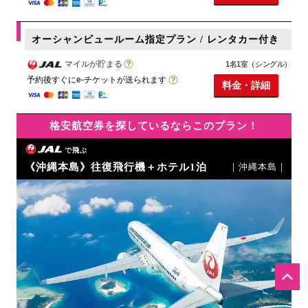
オーシャンビュールーム指定プラン / レンタカー付き
マイルが貯まる
1名1室（シングル）
予約後すぐにe-チケットが送られます
料金・詳細
格安航空券を探しているならこのプラン！
で飛ぶ
《沖縄本島》往復飛行機＋ホテル1泊
｜沖縄本島｜