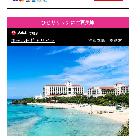
ひとりリッチにご褒美旅
で飛ぶ
ホテル日航アリビラ
｜沖縄本島｜恩納村｜