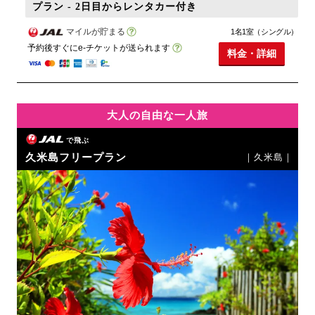
プラン - 2日目からレンタカー付き
マイルが貯まる
1名1室（シングル）
予約後すぐにe-チケットが送られます
料金・詳細
大人の自由な一人旅
で飛ぶ
久米島フリープラン
｜久米島｜