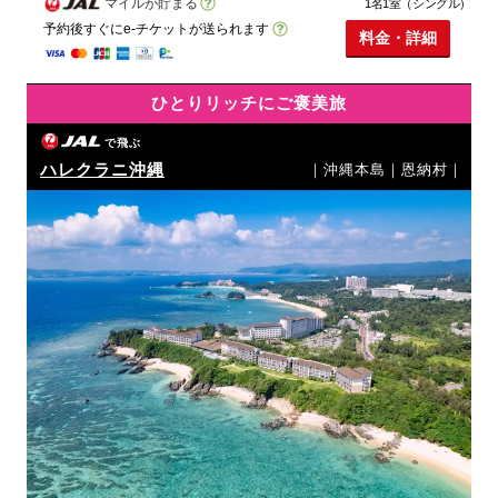
マイルが貯まる
1名1室（シングル）
予約後すぐにe-チケットが送られます
料金・詳細
ひとりリッチにご褒美旅
で飛ぶ
ハレクラニ沖縄
｜沖縄本島｜恩納村｜