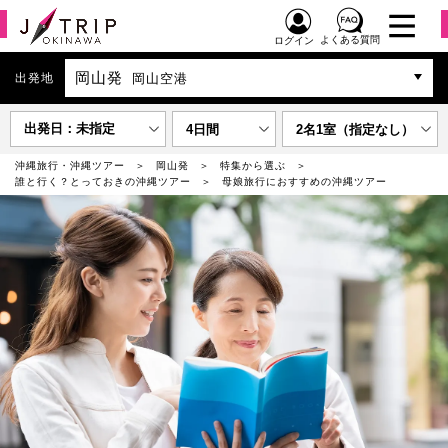
よくある質問
ログイン
岡山発
出発地
岡山空港
出発日：未指定
4日間
2名1室（指定なし）
沖縄旅行・沖縄ツアー
岡山発
特集から選ぶ
誰と行く？とっておきの沖縄ツアー
母娘旅行におすすめの沖縄ツアー