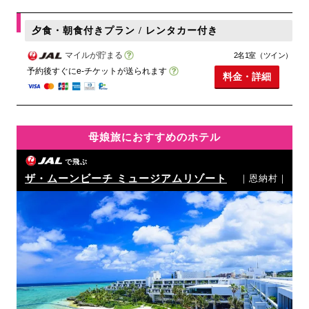
夕食・朝食付きプラン / レンタカー付き
マイルが貯まる
2名1室（ツイン）
予約後すぐにe-チケットが送られます
料金・詳細
母娘旅におすすめのホテル
で飛ぶ
ザ・ムーンビーチ ミュージアムリゾート
｜恩納村｜