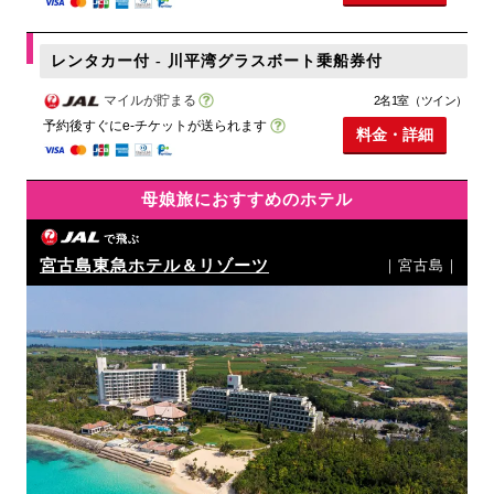
レンタカー付 - 川平湾グラスボート乗船券付
マイルが貯まる
2名1室（ツイン）
予約後すぐにe-チケットが送られます
料金・詳細
母娘旅におすすめのホテル
で飛ぶ
宮古島東急ホテル＆リゾーツ
｜宮古島｜