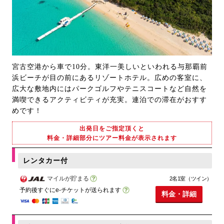
宮古空港から車で10分。東洋一美しいといわれる与那覇前
浜ビーチが目の前にあるリゾートホテル。広めの客室に、
広大な敷地内にはパークゴルフやテニスコートなど自然を
満喫できるアクティビティが充実。連泊での滞在がおすす
めです！
出発日をご指定頂くと
料金・詳細部分にツアー料金が表示されます
レンタカー付
マイルが貯まる
2名1室（ツイン）
予約後すぐにe-チケットが送られます
料金・詳細