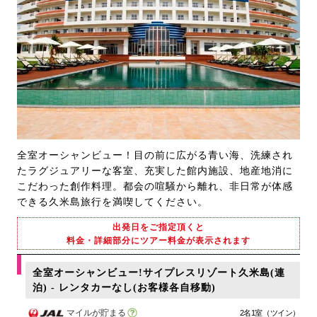
全室オーシャンビュー！目の前に広がる青い海、洗練され
たラグジュアリーな客室、充実した館内施設、地産地消に
こだわった創作料理。都会の喧騒から離れ、非日常が体感
できる久米島旅行を満喫してください。
出発日をご指定頂くと
料金・詳細部分にツアー料金が表示されます
全室オーシャンビュー!サイプレスリゾート久米島(連
泊) - レンタカーなし(お客様各自移動)
マイルが貯まる
2名1室（ツイン）