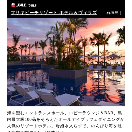
で飛ぶ
フサキビーチリゾート ホテル＆ヴィラズ
｜石垣島｜
海を望むエントランスホール、ロビーラウンジ＆BAR、島
内最大級100品をそろえたオールデイブッフェダイニングが
人気のリゾートホテル。母娘水入らずで、のんびり海を眺