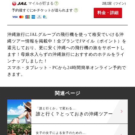
マイルが貯まる
2名1室（ツイン）
予約後すぐにe-チケットが送られます
料金・詳細
沖縄旅行にJALグループの飛行機を使って格安でいける沖
縄ツアー情報を掲載中！全プランでJマイル（ポイント）を
還元しており、更に安く沖縄への飛行機の旅をサポートし
ます！母娘水入らずの沖縄旅行におすすめのホテルをライ
ンナップしました！
スマホ・タブレット・PCから24時間簡単オンライン予約で
きます。
関連ページ
「誰と行くか」で変わる…
誰と行く？とっておきの沖縄ツアー
女子の女子による女子のための…