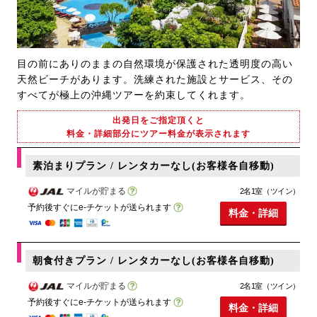
目の前にありのままの自然環境が保護された透明度の高い
天然ビーチがあります。洗練された施設とサービス、その
すべてが極上の沖縄ツアーを約束してくれます。
出発日をご指定頂くと
料金・詳細部分にツアー料金が表示されます
素泊まりプラン / レンタカーなし(お客様各自移動)
マイルが貯まる
2名1室（ツイン）
予約後すぐにe-チケットが送られます
料金・詳細
朝食付きプラン / レンタカーなし(お客様各自移動)
マイルが貯まる
2名1室（ツイン）
予約後すぐにe-チケットが送られます
料金・詳細