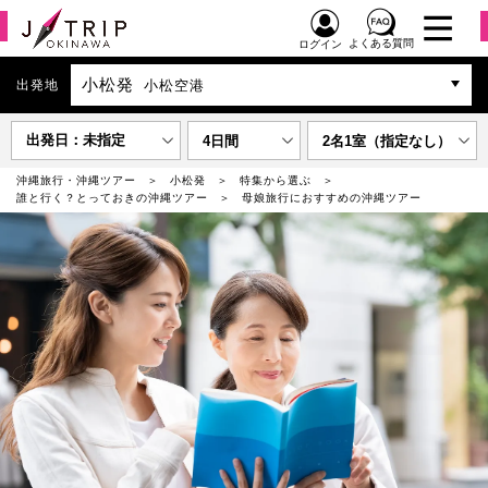
よくある質問
ログイン
小松発
出発地
小松空港
出発日：未指定
4日間
2名1室（指定なし）
沖縄旅行・沖縄ツアー
小松発
特集から選ぶ
誰と行く？とっておきの沖縄ツアー
母娘旅行におすすめの沖縄ツアー