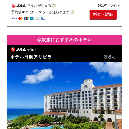
マイルが貯まる
2名1室（ツイン）
予約後すぐにe-チケットが送られます
料金・詳細
母娘旅におすすめのホテル
で飛ぶ
ホテル日航アリビラ
｜読谷村｜