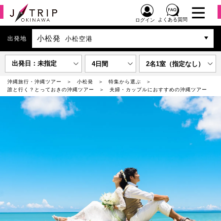
よくある質問
ログイン
小松発
出発地
小松空港
出発日：未指定
4日間
2名1室（指定なし）
沖縄旅行・沖縄ツアー
小松発
特集から選ぶ
誰と行く？とっておきの沖縄ツアー
夫婦・カップルにおすすめの沖縄ツアー