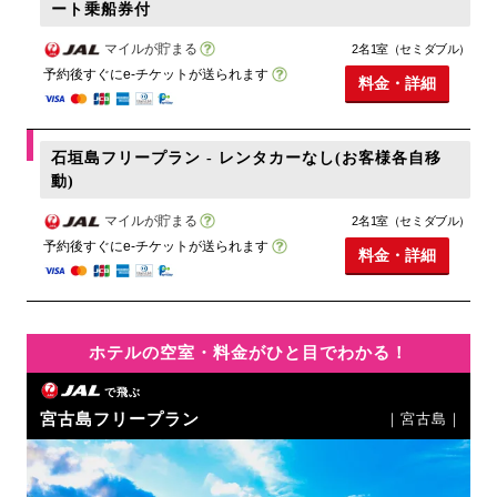
ート乗船券付
マイルが貯まる
2名1室（セミダブル）
予約後すぐにe-チケットが送られます
料金・詳細
石垣島フリープラン - レンタカーなし(お客様各自移
動)
マイルが貯まる
2名1室（セミダブル）
予約後すぐにe-チケットが送られます
料金・詳細
ホテルの空室・料金がひと目でわかる！
で飛ぶ
宮古島フリープラン
｜宮古島｜