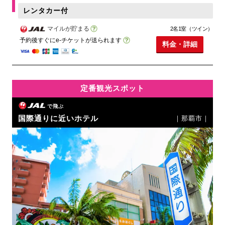
レンタカー付
マイルが貯まる
2名1室（ツイン）
予約後すぐにe-チケットが送られます
料金・詳細
定番観光スポット
で飛ぶ
国際通りに近いホテル
｜那覇市｜