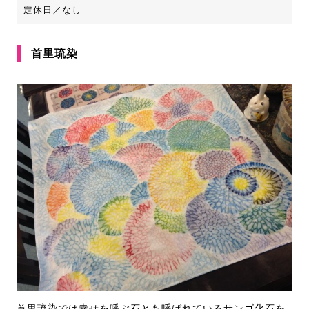
定休日／なし
首里琉染
首里琉染では幸せを呼ぶ石とも呼ばれているサンゴ化石を