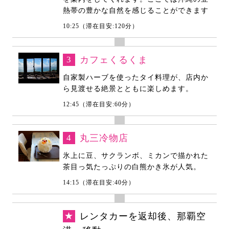
熱帯の豊かな自然を感じることができます
10:25（滞在目安:120分）
3
カフェくるくま
自家製ハーブを使ったタイ料理が、店内か
ら見渡せる絶景とともに楽しめます。
12:45（滞在目安:60分）
4
丸三冷物店
氷上に豆、サクランボ、ミカンで描かれた
茶目っ気たっぷりの白熊かき氷が人気。
14:15（滞在目安:40分）
★
レンタカーを返却後、那覇空