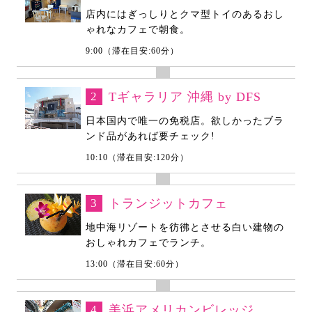
店内にはぎっしりとクマ型トイのあるおし
ゃれなカフェで朝食。
9:00（滞在目安:60分）
2
Tギャラリア 沖縄 by DFS
日本国内で唯一の免税店。欲しかったブラ
ンド品があれば要チェック!
10:10（滞在目安:120分）
3
トランジットカフェ
地中海リゾートを彷彿とさせる白い建物の
おしゃれカフェでランチ。
13:00（滞在目安:60分）
4
美浜アメリカンビレッジ