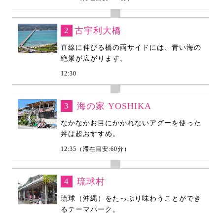
2
古宇利大橋
直線に伸びる橋の両サイドには、青い海の
絶景が広がります。
12:30
3
海の家 YOSHIKA
なかなかお目にかかれないアグーを使った
丼は超おすすめ。
12:35（滞在目安:60分）
4
琉球村
琉球（沖縄）をたっぷり味わうことができ
るテーマパーク。