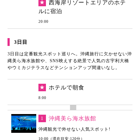
★
西海岸リゾートエリアのホテ
ルに宿泊
20:00
3日目
3日目は定番観光スポット巡りへ。沖縄旅行に欠かせない沖
縄美ら海水族館や、SNS映えする絶景で人気の古宇利大橋
やウミカジテラスなどテンションアップ間違いなし。
★
ホテルで朝食
8:00
1
沖縄美ら海水族館
沖縄観光で外せない人気スポット!
10:00（滞在目安:120分）