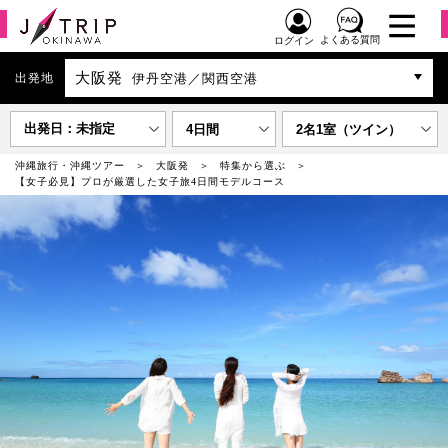
よくある質問
ログイン
大阪発
出発地
伊丹空港／関西空港
出発日：未指定
4日間
2名1室（ツイン）
沖縄旅行・沖縄ツアー
大阪発
特集から選ぶ
【女子必見】プロが厳選した女子旅4日間モデルコース