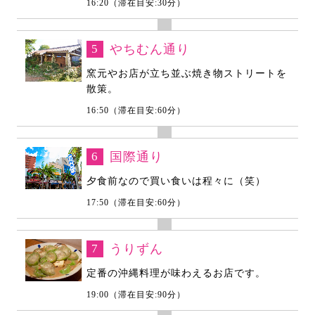
16:20（滞在目安:30分）
5
やちむん通り
窯元やお店が立ち並ぶ焼き物ストリートを
散策。
16:50（滞在目安:60分）
6
国際通り
夕食前なので買い食いは程々に（笑）
17:50（滞在目安:60分）
7
うりずん
定番の沖縄料理が味わえるお店です。
19:00（滞在目安:90分）