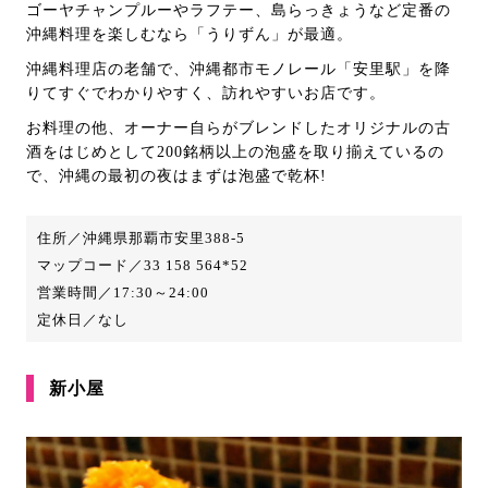
ゴーヤチャンプルーやラフテー、島らっきょうなど定番の
沖縄料理を楽しむなら「うりずん」が最適。
沖縄料理店の老舗で、沖縄都市モノレール「安里駅」を降
りてすぐでわかりやすく、訪れやすいお店です。
お料理の他、オーナー自らがブレンドしたオリジナルの古
酒をはじめとして200銘柄以上の泡盛を取り揃えているの
で、沖縄の最初の夜はまずは泡盛で乾杯!
住所／沖縄県那覇市安里388-5
マップコード／33 158 564*52
営業時間／17:30～24:00
定休日／なし
新小屋