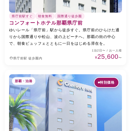
県庁前駅すぐ
朝食無料
国際通り徒歩圏
コンフォートホテル那覇県庁前
ゆいレール「県庁前」駅から徒歩すぐ。県庁前のひらけた通
りから国際通りや松山、波の上ビーチへ。那覇の街の中心
で、朝食ビュッフェとともに一日をはじめる滞在を。
1泊2日〜 / お一人様
25,600
¥
place
〜
県庁前駅 徒歩圏内
那覇・泊港
特別価格