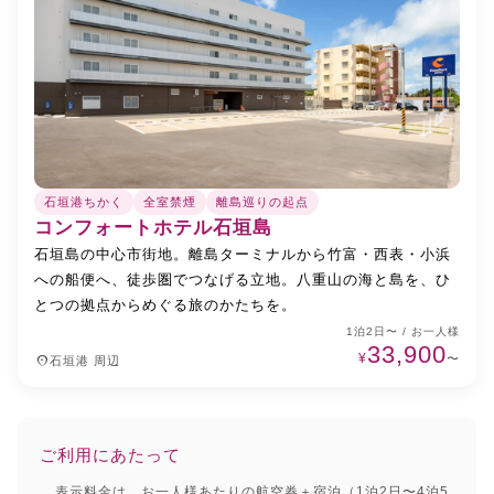
石垣港ちかく
全室禁煙
離島巡りの起点
コンフォートホテル石垣島
石垣島の中心市街地。離島ターミナルから竹富・西表・小浜
への船便へ、徒歩圏でつなげる立地。八重山の海と島を、ひ
とつの拠点からめぐる旅のかたちを。
1泊2日〜 / お一人様
33,900
¥
place
〜
石垣港 周辺
ご利用にあたって
表示料金は、お一人様あたりの航空券＋宿泊（1泊2日〜4泊5