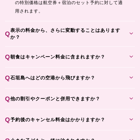
の特別価格は航空券＋宿泊のセット予約に対して適
用されます。
表示の料金から、さらに変動することはあります
expand_more
Q
か？
expand_more
Q
朝食はキャンペーン料金に含まれますか？
expand_more
Q
石垣島へはどの空港から飛びますか？
expand_more
Q
他の割引やクーポンと併用できますか？
expand_more
Q
予約後のキャンセル料金はかかりますか？