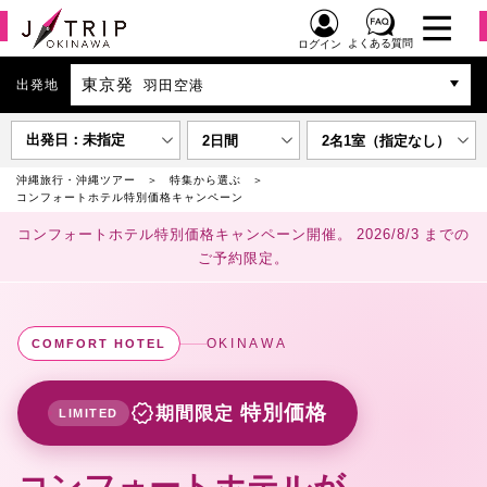
よくある質問
ログイン
東京発
出発地
羽田空港
出発日：未指定
2日間
2名1室（指定なし）
沖縄旅行・沖縄ツアー
特集から選ぶ
コンフォートホテル特別価格キャンペーン
コンフォートホテル特別価格キャンペーン開催。
2026/8/3
までの
ご予約限定。
OKINAWA
COMFORT HOTEL
verified
特別価格
期間限定
LIMITED