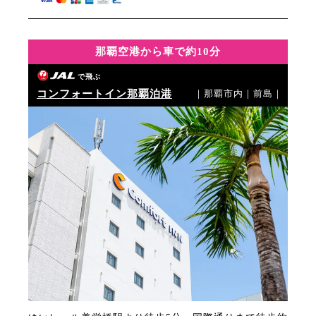
那覇空港から車で約10分
で飛ぶ
コンフォートイン那覇泊港
｜那覇市内｜前島｜