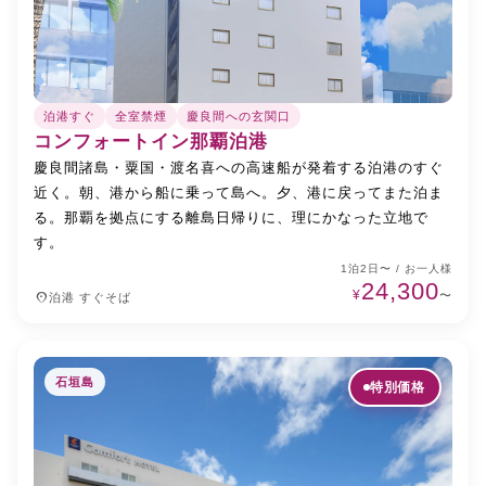
泊港すぐ
全室禁煙
慶良間への玄関口
コンフォートイン那覇泊港
慶良間諸島・粟国・渡名喜への高速船が発着する泊港のすぐ
近く。朝、港から船に乗って島へ。夕、港に戻ってまた泊ま
る。那覇を拠点にする離島日帰りに、理にかなった立地で
す。
1泊2日〜 / お一人様
24,300
¥
place
〜
泊港 すぐそば
石垣島
特別価格