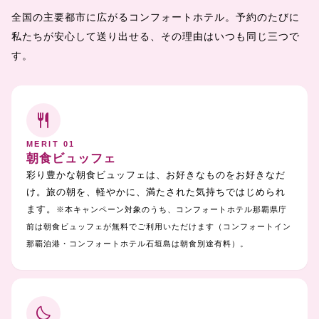
全国の主要都市に広がるコンフォートホテル。予約のたびに
私たちが安心して送り出せる、その理由はいつも同じ三つで
す。
restaurant
MERIT 01
朝食ビュッフェ
彩り豊かな朝食ビュッフェは、お好きなものをお好きなだ
け。旅の朝を、軽やかに、満たされた気持ちではじめられ
ます。
※本キャンペーン対象のうち、コンフォートホテル那覇県庁
前は朝食ビュッフェが無料でご利用いただけます（コンフォートイン
那覇泊港・コンフォートホテル石垣島は朝食別途有料）。
bedtime