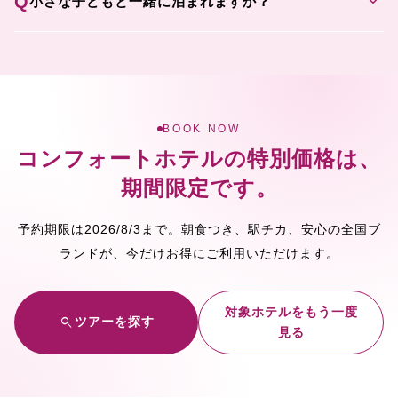
expand_more
Q
小さな子どもと一緒に泊まれますか？
BOOK NOW
コンフォートホテルの特別価格は、
期間限定です。
2026/8/3
予約期限は
まで
。朝食つき、駅チカ、安心の全国ブ
ランドが、今だけお得にご利用いただけます。
対象ホテルをもう一度
search
ツアーを探す
見る