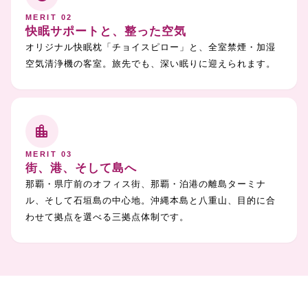
MERIT 02
快眠サポートと、整った空気
オリジナル快眠枕「チョイスピロー」と、全室禁煙・加湿
空気清浄機の客室。旅先でも、深い眠りに迎えられます。
location_city
MERIT 03
街、港、そして島へ
那覇・県庁前のオフィス街、那覇・泊港の離島ターミナ
ル、そして石垣島の中心地。沖縄本島と八重山、目的に合
わせて拠点を選べる三拠点体制です。