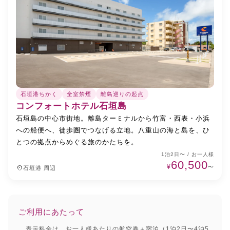
石垣港ちかく
全室禁煙
離島巡りの起点
コンフォートホテル石垣島
石垣島の中心市街地。離島ターミナルから竹富・西表・小浜
への船便へ、徒歩圏でつなげる立地。八重山の海と島を、ひ
とつの拠点からめぐる旅のかたちを。
1泊2日〜 / お一人様
60,500
¥
place
〜
石垣港 周辺
ご利用にあたって
表示料金は、お一人様あたりの航空券＋宿泊（1泊2日〜4泊5