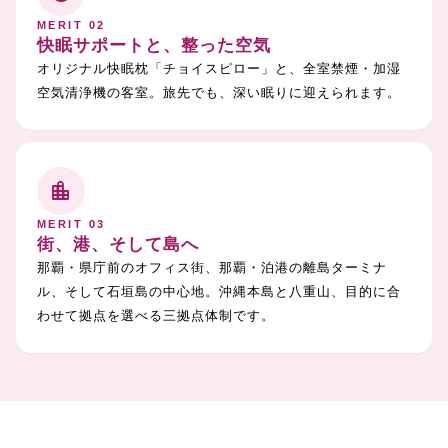
MERIT 02
快眠サポートと、整った空気
オリジナル快眠枕「チョイスピロー」と、全室禁煙・加湿
空気清浄機の客室。旅先でも、深い眠りに迎えられます。
location_city
MERIT 03
街、港、そして島へ
那覇・県庁前のオフィス街、那覇・泊港の離島ターミナ
ル、そして石垣島の中心地。沖縄本島と八重山、目的に合
わせて拠点を選べる三拠点体制です。