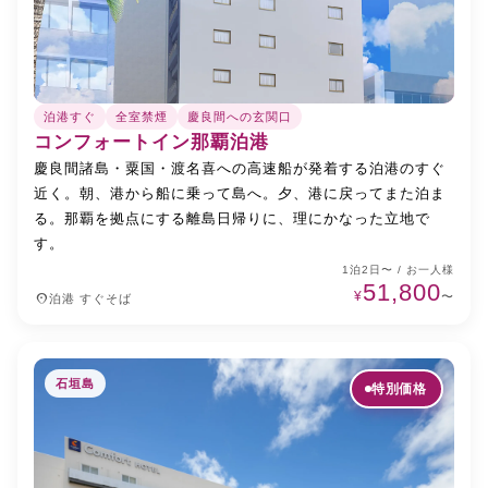
泊港すぐ
全室禁煙
慶良間への玄関口
コンフォートイン那覇泊港
慶良間諸島・粟国・渡名喜への高速船が発着する泊港のすぐ
近く。朝、港から船に乗って島へ。夕、港に戻ってまた泊ま
る。那覇を拠点にする離島日帰りに、理にかなった立地で
す。
1泊2日〜 / お一人様
51,800
¥
place
〜
泊港 すぐそば
石垣島
特別価格