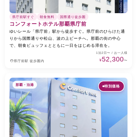
県庁前駅すぐ
朝食無料
国際通り徒歩圏
コンフォートホテル那覇県庁前
ゆいレール「県庁前」駅から徒歩すぐ。県庁前のひらけた通
りから国際通りや松山、波の上ビーチへ。那覇の街の中心
で、朝食ビュッフェとともに一日をはじめる滞在を。
1泊2日〜 / お一人様
52,300
¥
place
〜
県庁前駅 徒歩圏内
那覇・泊港
特別価格