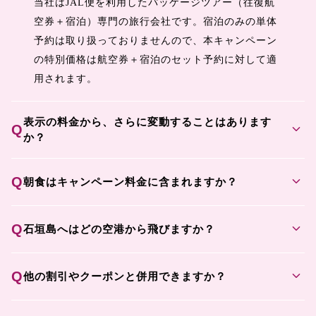
当社はJAL便を利用したパッケージツアー（往復航
空券＋宿泊）専門の旅行会社です。宿泊のみの単体
予約は取り扱っておりませんので、本キャンペーン
の特別価格は航空券＋宿泊のセット予約に対して適
用されます。
表示の料金から、さらに変動することはあります
expand_more
Q
か？
expand_more
Q
朝食はキャンペーン料金に含まれますか？
expand_more
Q
石垣島へはどの空港から飛びますか？
expand_more
Q
他の割引やクーポンと併用できますか？