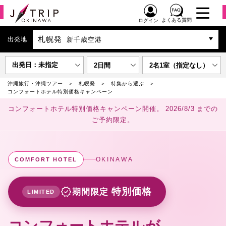
よくある質問
ログイン
札幌発
出発地
新千歳空港
出発日：未指定
2日間
2名1室（指定なし）
沖縄旅行・沖縄ツアー
札幌発
特集から選ぶ
コンフォートホテル特別価格キャンペーン
コンフォートホテル特別価格キャンペーン開催。
2026/8/3
までの
ご予約限定。
OKINAWA
COMFORT HOTEL
verified
特別価格
期間限定
LIMITED