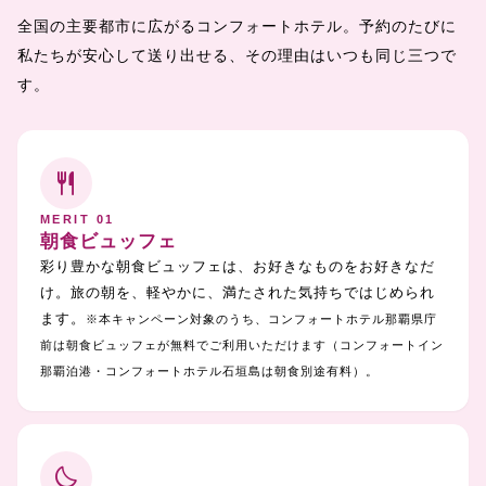
全国の主要都市に広がるコンフォートホテル。予約のたびに
私たちが安心して送り出せる、その理由はいつも同じ三つで
す。
restaurant
MERIT 01
朝食ビュッフェ
彩り豊かな朝食ビュッフェは、お好きなものをお好きなだ
け。旅の朝を、軽やかに、満たされた気持ちではじめられ
ます。
※本キャンペーン対象のうち、コンフォートホテル那覇県庁
前は朝食ビュッフェが無料でご利用いただけます（コンフォートイン
那覇泊港・コンフォートホテル石垣島は朝食別途有料）。
bedtime