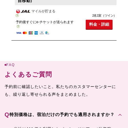
自移動)
マイルが貯まる
2名1室（ツイン）
予約後すぐにe-チケットが送られます
料金・詳細
FAQ
よくあるご質問
予約前に確認したいこと。私たちのカスタマーセンターに
も、繰り返し寄せられる声をまとめました。
expand_more
Q
特別価格は、宿泊だけの予約でも適用されますか？