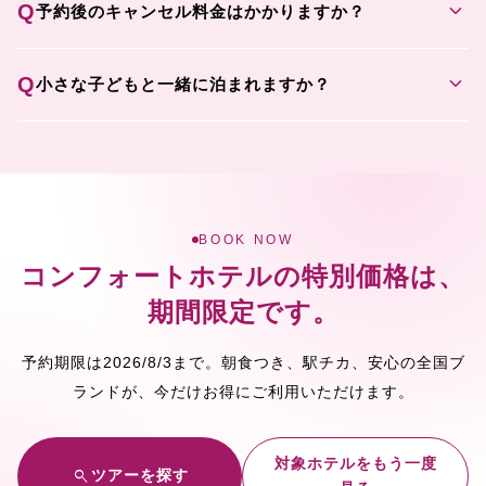
expand_more
Q
予約後のキャンセル料金はかかりますか？
expand_more
Q
小さな子どもと一緒に泊まれますか？
BOOK NOW
コンフォートホテルの特別価格は、
期間限定です。
2026/8/3
予約期限は
まで
。朝食つき、駅チカ、安心の全国ブ
ランドが、今だけお得にご利用いただけます。
対象ホテルをもう一度
search
ツアーを探す