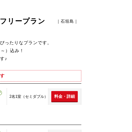
島フリープラン
｜石垣島｜
ぴったりなプランです。
円～）込み！
す♪
す
料金・詳細
2名1室（セミダブル）