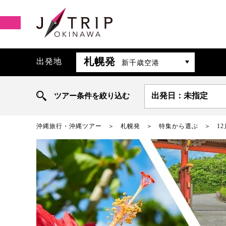
札幌発
出発地
新千歳空港
ツアー条件を絞り込む
出発日：未指定
沖縄旅行・沖縄ツアー
札幌発
特集から選ぶ
1