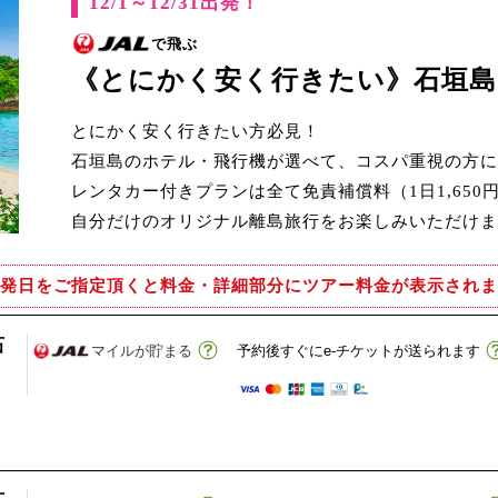
12/1～12/31出発！
で飛ぶ
《とにかく安く行きたい》石垣
とにかく安く行きたい方必見！
石垣島のホテル・飛行機が選べて、コスパ重視の方に
レンタカー付きプランは全て免責補償料（1日1,650
自分だけのオリジナル離島旅行をお楽しみいただけま
発日をご指定頂くと
料金・詳細部分にツアー料金が表示されま
石
マイルが貯まる
予約後すぐにe-チケットが送られます