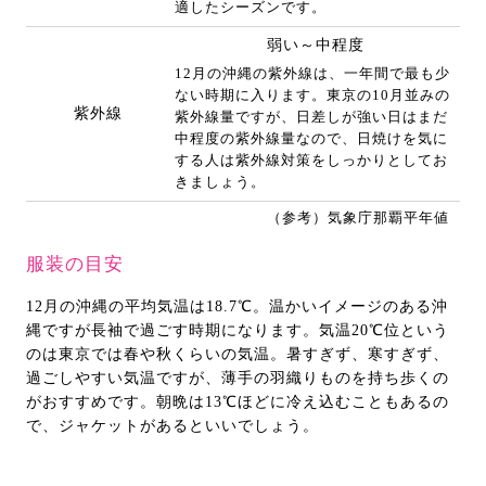
適したシーズンです。
弱い～中程度
12月の沖縄の紫外線は、一年間で最も少
ない時期に入ります。東京の10月並みの
紫外線
紫外線量ですが、日差しが強い日はまだ
中程度の紫外線量なので、日焼けを気に
する人は紫外線対策をしっかりとしてお
きましょう。
（参考）気象庁那覇平年値
服装の目安
12月の沖縄の平均気温は18.7℃。温かいイメージのある沖
縄ですが長袖で過ごす時期になります。気温20℃位という
のは東京では春や秋くらいの気温。暑すぎず、寒すぎず、
過ごしやすい気温ですが、薄手の羽織りものを持ち歩くの
がおすすめです。朝晩は13℃ほどに冷え込むこともあるの
で、ジャケットがあるといいでしょう。