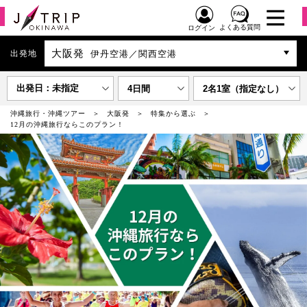
よくある質問
ログイン
大阪発
出発地
伊丹空港／関西空港
出発日：未指定
4日間
2名1室（指定なし）
沖縄旅行・沖縄ツアー
大阪発
特集から選ぶ
12月の沖縄旅行ならこのプラン！