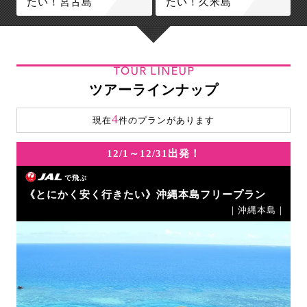
たい！宮古島
たい！久米島
TOUR LINEUP
ツアーラインナップ
4
現在
件のプランがあります
12/1～12/31出発！
で飛ぶ
《とにかく安く行きたい》沖縄本島フリープラン
｜沖縄本島｜