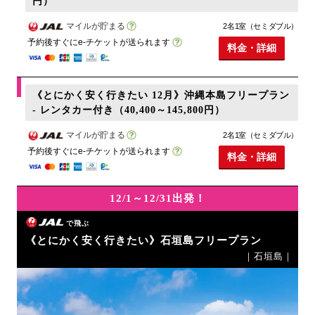
円）
マイルが貯まる
2名1室（セミダブル）
予約後すぐにe-チケットが送られます
料金・詳細
《とにかく安く行きたい 12月》沖縄本島フリープラン
- レンタカー付き（40,400～145,800円）
マイルが貯まる
2名1室（セミダブル）
予約後すぐにe-チケットが送られます
料金・詳細
12/1～12/31出発！
で飛ぶ
《とにかく安く行きたい》石垣島フリープラン
｜石垣島｜