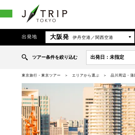
大阪発
出発地
伊丹空港／関西空港
ツアー条件を絞り込む
出発日：未指定
東京旅行・東京ツアー
エリアから選ぶ
品川周辺・蒲