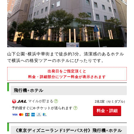
山下公園･横浜中華街まで徒歩約3分。清潔感のあるホテル
で横浜への格安ツアーのホテルにぴったりです。
出発日をご指定頂くと
料金・詳細部分にツアー料金が表示されます
飛行機+ホテル
マイルが貯まる
2名1室（セミダブル）
予約後すぐにe-チケットが送られます
料金・詳細
《東京ディズニーランド1デーパス付》飛行機+ホテル