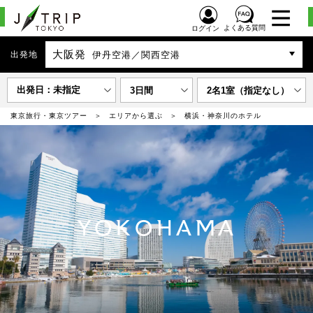
よくある質問
ログイン
大阪発
出発地
伊丹空港／関西空港
出発日：未指定
3日間
2名1室（指定なし）
東京旅行・東京ツアー
エリアから選ぶ
横浜・神奈川のホテル
YOKOHAMA